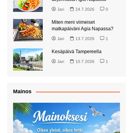
Jari
24.7.2026
0
Miten meni viimeiset
matkapäiväni Agia Napassa?
Jari
13.7.2026
1
Kesäpäivä Tampereella
Jari
10.7.2026
1
Mainos