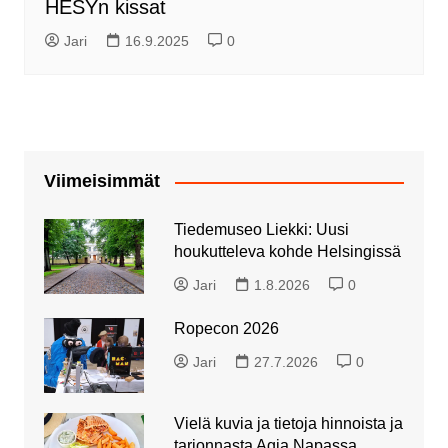
HESYn kissat
Jari
16.9.2025
0
Viimeisimmät
Tiedemuseo Liekki: Uusi
houkutteleva kohde Helsingissä
Jari
1.8.2026
0
Ropecon 2026
Jari
27.7.2026
0
Vielä kuvia ja tietoja hinnoista ja
tarjonnasta Agia Napassa