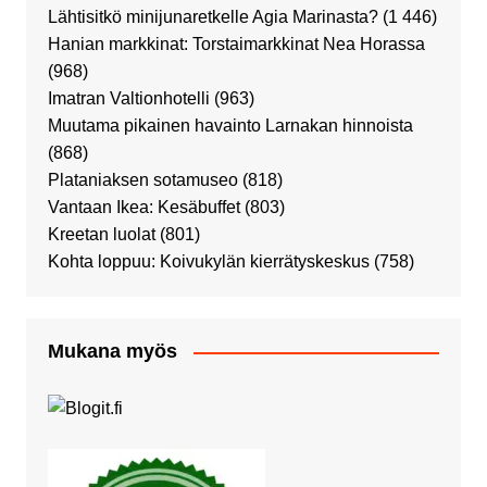
Lähtisitkö minijunaretkelle Agia Marinasta?
(1 446)
Hanian markkinat: Torstaimarkkinat Nea Horassa
(968)
Imatran Valtionhotelli
(963)
Muutama pikainen havainto Larnakan hinnoista
(868)
Plataniaksen sotamuseo
(818)
Vantaan Ikea: Kesäbuffet
(803)
Kreetan luolat
(801)
Kohta loppuu: Koivukylän kierrätyskeskus
(758)
Mukana myös