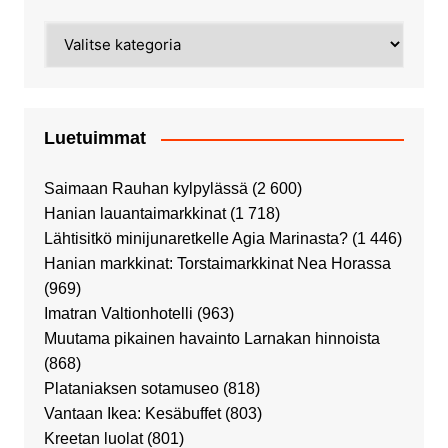
Kategoriat
Luetuimmat
Saimaan Rauhan kylpylässä
(2 600)
Hanian lauantaimarkkinat
(1 718)
Lähtisitkö minijunaretkelle Agia Marinasta?
(1 446)
Hanian markkinat: Torstaimarkkinat Nea Horassa
(969)
Imatran Valtionhotelli
(963)
Muutama pikainen havainto Larnakan hinnoista
(868)
Plataniaksen sotamuseo
(818)
Vantaan Ikea: Kesäbuffet
(803)
Kreetan luolat
(801)