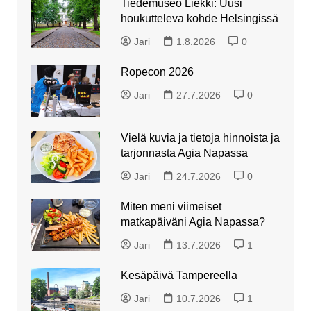
Tiedemuseo Liekki: Uusi
houkutteleva kohde Helsingissä
Jari
1.8.2026
0
Ropecon 2026
Jari
27.7.2026
0
Vielä kuvia ja tietoja hinnoista ja
tarjonnasta Agia Napassa
Jari
24.7.2026
0
Miten meni viimeiset
matkapäiväni Agia Napassa?
Jari
13.7.2026
1
Kesäpäivä Tampereella
Jari
10.7.2026
1