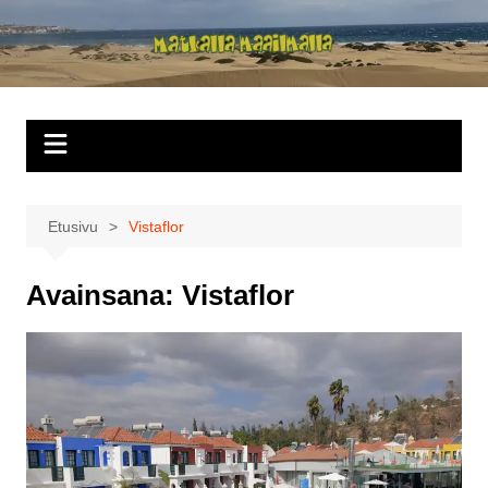
Siirry
sisältöön
Matkalla
maailmalla
Etusivu
Vistaflor
Avainsana:
Vistaflor