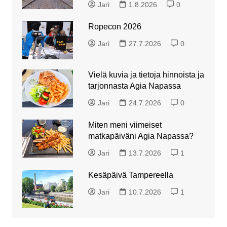
Jari
1.8.2026
0
Ropecon 2026
Jari
27.7.2026
0
Vielä kuvia ja tietoja hinnoista ja
tarjonnasta Agia Napassa
Jari
24.7.2026
0
Miten meni viimeiset
matkapäiväni Agia Napassa?
Jari
13.7.2026
1
Kesäpäivä Tampereella
Jari
10.7.2026
1