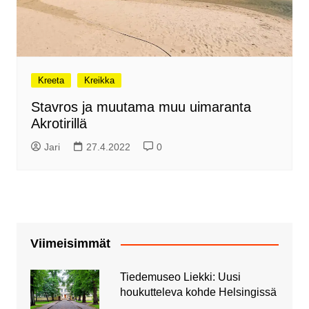
Kreeta
Kreikka
Stavros ja muutama muu uimaranta
Akrotirillä
Jari
27.4.2022
0
Viimeisimmät
Tiedemuseo Liekki: Uusi
houkutteleva kohde Helsingissä