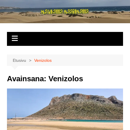
Siirry
sisältöön
Matkalla
maailmalla
Etusivu
Venizolos
Avainsana:
Venizolos