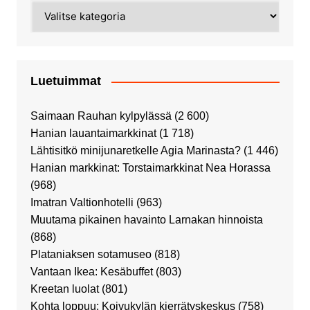
Kategoriat
Luetuimmat
Saimaan Rauhan kylpylässä
(2 600)
Hanian lauantaimarkkinat
(1 718)
Lähtisitkö minijunaretkelle Agia Marinasta?
(1 446)
Hanian markkinat: Torstaimarkkinat Nea Horassa
(968)
Imatran Valtionhotelli
(963)
Muutama pikainen havainto Larnakan hinnoista
(868)
Plataniaksen sotamuseo
(818)
Vantaan Ikea: Kesäbuffet
(803)
Kreetan luolat
(801)
Kohta loppuu: Koivukylän kierrätyskeskus
(758)