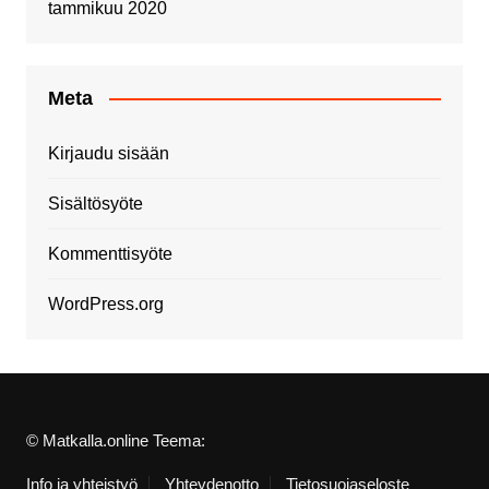
tammikuu 2020
Meta
Kirjaudu sisään
Sisältösyöte
Kommenttisyöte
WordPress.org
© Matkalla.online Teema:
Info ja yhteistyö
Yhteydenotto
Tietosuojaseloste