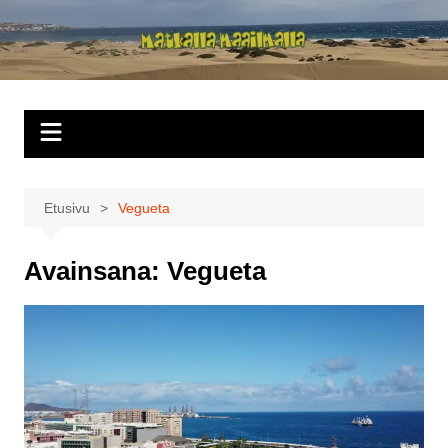
Siirry
sisältöön
Matkalla
maailmalla
Etusivu
Vegueta
Avainsana:
Vegueta