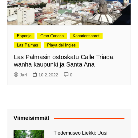
Espanja
Gran Canaria
Kanariansaaret
Las Palmas
Playa del Ingles
Las Palmasin ostoskatu Calle Triada,
wanha kaupunki ja Santa Ana
Jari
10.2.2022
0
Viimeisimmät
Tiedemuseo Liekki: Uusi