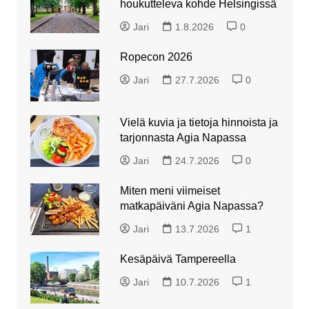
houkutteleva kohde Helsingissä
Jari
1.8.2026
0
Ropecon 2026
Jari
27.7.2026
0
Vielä kuvia ja tietoja hinnoista ja
tarjonnasta Agia Napassa
Jari
24.7.2026
0
Miten meni viimeiset
matkapäiväni Agia Napassa?
Jari
13.7.2026
1
Kesäpäivä Tampereella
Jari
10.7.2026
1