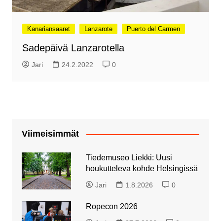
Kanariansaaret
Lanzarote
Puerto del Carmen
Sadepäivä Lanzarotella
Jari
24.2.2022
0
Viimeisimmät
Tiedemuseo Liekki: Uusi
houkutteleva kohde Helsingissä
Jari
1.8.2026
0
Ropecon 2026