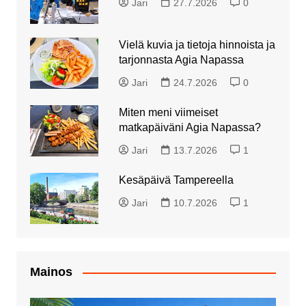
Jari
27.7.2026
0
Vielä kuvia ja tietoja hinnoista ja
tarjonnasta Agia Napassa
Jari
24.7.2026
0
Miten meni viimeiset
matkapäiväni Agia Napassa?
Jari
13.7.2026
1
Kesäpäivä Tampereella
Jari
10.7.2026
1
Mainos