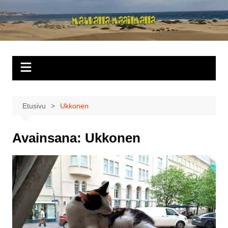
Siirry
sisältöön
Matkalla
maailmalla
Etusivu
Ukkonen
Avainsana:
Ukkonen