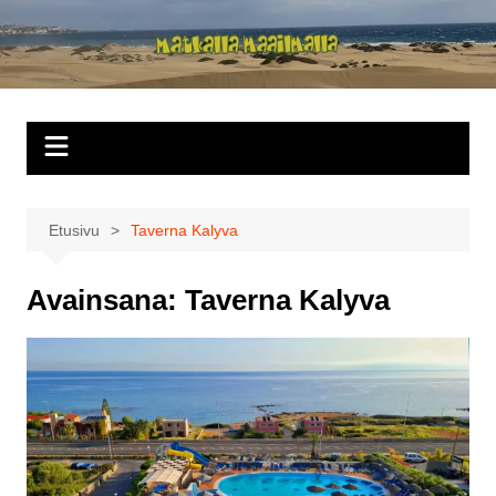
Siirry
sisältöön
Matkalla
maailmalla
Etusivu
Taverna Kalyva
Avainsana:
Taverna Kalyva