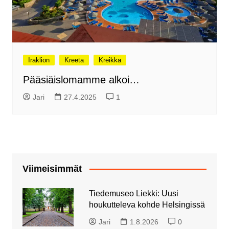
Iraklion
Kreeta
Kreikka
Pääsiäislomamme alkoi…
Jari
27.4.2025
1
Viimeisimmät
Tiedemuseo Liekki: Uusi
houkutteleva kohde Helsingissä
Jari
1.8.2026
0