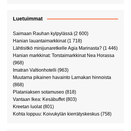
Luetuimmat
Saimaan Rauhan kylpylässä
(2 600)
Hanian lauantaimarkkinat
(1 718)
Lähtisitkö minijunaretkelle Agia Marinasta?
(1 446)
Hanian markkinat: Torstaimarkkinat Nea Horassa
(968)
Imatran Valtionhotelli
(963)
Muutama pikainen havainto Larnakan hinnoista
(868)
Plataniaksen sotamuseo
(818)
Vantaan Ikea: Kesäbuffet
(803)
Kreetan luolat
(801)
Kohta loppuu: Koivukylän kierrätyskeskus
(758)