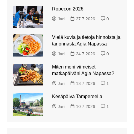
Ropecon 2026
Jari
27.7.2026
0
Vielä kuvia ja tietoja hinnoista ja
tarjonnasta Agia Napassa
Jari
24.7.2026
0
Miten meni viimeiset
matkapäiväni Agia Napassa?
Jari
13.7.2026
1
Kesäpäivä Tampereella
Jari
10.7.2026
1