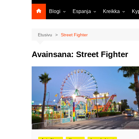
Blogi
Espanja
Kreikka
Ky
Ropecon 2026
Kanariansaaret
Kreeta
Vie
ja
Helsinkipäivänä oli tarjolla
Rodos
Etusivu
Street Fighter
musiikkia, taidetta ja kesän
Mi
ensitunnelmia
ma
Avainsana:
Street Fighter
Maailma kylässä -festivaali
Ag
Tekoälyä
Am
matkasuunnittelussa?
M
Väärä väri valokuvanäyttely
Av
Na
Olli ja Eino vuoden!
se
Vuoden ensimmäinen
Pa
etelänmatka
pa
Oletko tutustunut Malmin
Ag
kierrätyskeskuksen
ym
myymälään?
Th
Vihdoinkin kevät!
Na