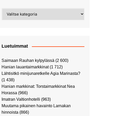
Street Art -pyhiinvaelluksella
Kahvilla Helkatissa
Myyrmäessä
Kategoriat
Värien sinfonian alkusoitto:
Ilmailumuseossa
Alppiruusupuiston
vaalipäivänä
herääminen kevääseen
Uusi UFF -myymälä avasi
ovensa kauppakeskus
Kaaressa
Luetuimmat
Vierailulla Hakasalmen
huvilalla
Saimaan Rauhan kylpylässä
(2 600)
Huutokauppa-auton tarina
Hanian lauantaimarkkinat
(1 712)
jatkuu
Lähtisitkö minijunaretkelle Agia Marinasta?
Ostosristeilyllä Viking
(1 438)
XPRSillä
Hanian markkinat: Torstaimarkkinat Nea
Peppi Pitkätossu -
Horassa
(966)
näyttelyssä
Imatran Valtionhotelli
(963)
Tutustu Vuoden Luontokuviin
Muutama pikainen havainto Larnakan
Kaaressa
hinnoista
(866)
Kulttuuria Kaaressa