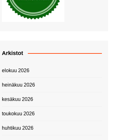
Piknik Buffeella Viking
Cinderellalla
Juhannuskävelyllä
Kuninkaantammessa
Kesän ensimmäinen
Linnanmäkipäivä
Onnea 474 -vuotias Helsinki
Arkistot
Taianomainen Laivavierailu –
Kuvittele ylellinen seikkailu
elokuu 2026
merellä!
Lähimatkailua: Pitkäkosken
heinäkuu 2026
luontopolut
Kevätmessuilla 2024
kesäkuu 2026
Caravan 2024 -messut
toukokuu 2026
Matkamessuilla 2024:
Lauantain tunnelmat
huhtikuu 2026
Matkamessut 2024:
pikapalat perjantailta