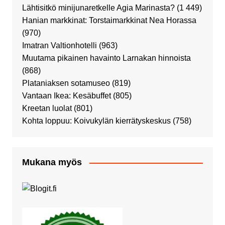
Lähtisitkö minijunaretkelle Agia Marinasta?
(1 449)
Hanian markkinat: Torstaimarkkinat Nea Horassa
(970)
Imatran Valtionhotelli
(963)
Muutama pikainen havainto Larnakan hinnoista
(868)
Plataniaksen sotamuseo
(819)
Vantaan Ikea: Kesäbuffet
(805)
Kreetan luolat
(801)
Kohta loppuu: Koivukylän kierrätyskeskus
(758)
Mukana myös