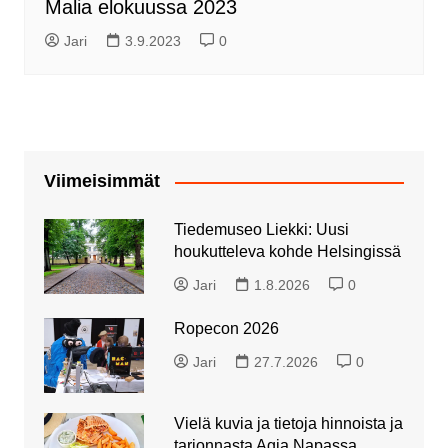
Malia elokuussa 2023
Jari
3.9.2023
0
Viimeisimmät
Tiedemuseo Liekki: Uusi
houkutteleva kohde Helsingissä
Jari
1.8.2026
0
Ropecon 2026
Jari
27.7.2026
0
Vielä kuvia ja tietoja hinnoista ja
tarjonnasta Agia Napassa