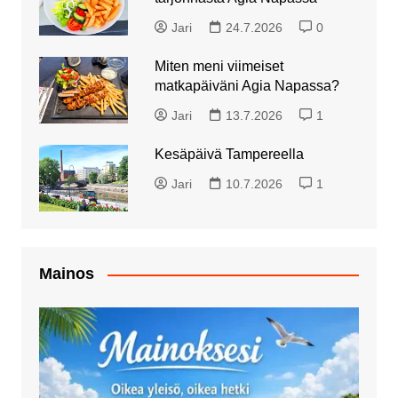
Jari
24.7.2026
0
Miten meni viimeiset
matkapäiväni Agia Napassa?
Jari
13.7.2026
1
Kesäpäivä Tampereella
Jari
10.7.2026
1
Mainos