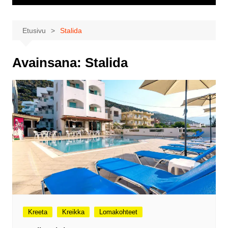
Etusivu
Stalida
Avainsana:
Stalida
Kreeta
Kreikka
Lomakohteet