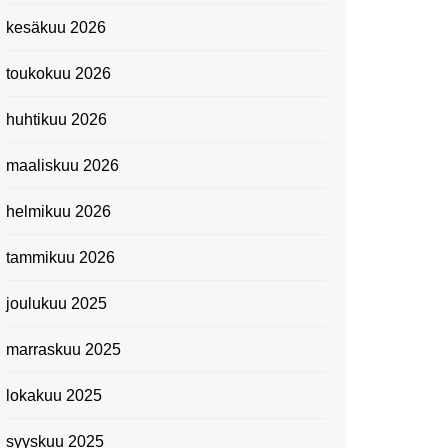
Kevätmessuilla 2024
kesäkuu 2026
Caravan 2024 -messut
toukokuu 2026
Matkamessuilla 2024:
Lauantain tunnelmat
huhtikuu 2026
Matkamessut 2024:
pikapalat perjantailta
maaliskuu 2026
Suomen kansallismuseo
helmikuu 2026
Kiasma: Dineo Seshee
Raisibe Bopapen näyttelyn
tammikuu 2026
avaisissa 5.10.2023
joulukuu 2025
marraskuu 2025
lokakuu 2025
syyskuu 2025