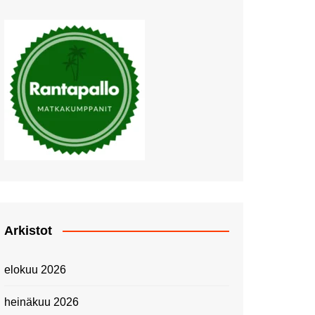
Muutosten tuulet puhaltavat
Nyt pääsee Palettilammelle!
Kesäretki kartanolle
The Tall Ships Races
Helsinki 2024
Piknik Buffeella Viking
Cinderellalla
Juhannuskävelyllä
Kuninkaantammessa
Kesän ensimmäinen
Linnanmäkipäivä
Onnea 474 -vuotias Helsinki
Arkistot
Taianomainen Laivavierailu –
Kuvittele ylellinen seikkailu
elokuu 2026
merellä!
Lähimatkailua: Pitkäkosken
heinäkuu 2026
luontopolut