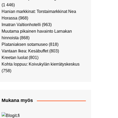
Ostosristeilyllä Viking
(1 446)
XPRSillä
Hanian markkinat: Torstaimarkkinat Nea
Peppi Pitkätossu -
Horassa
(968)
näyttelyssä
Imatran Valtionhotelli
(963)
Tutustu Vuoden Luontokuviin
Muutama pikainen havainto Larnakan
Kaaressa
hinnoista
(868)
Kulttuuria Kaaressa
Plataniaksen sotamuseo
(818)
Aikamatka 80-luvulle: I love
Vantaan Ikea: Kesäbuffet
(803)
8-bit
Kreetan luolat
(801)
Upea Didrichsenin
Kohta loppuu: Koivukylän kierrätyskeskus
taidemuseo
(758)
Joulutunnelmaa Tuomaan
Markkinoilla
Punk museo ja muutama
muu kulttuurinähtävyys
Mukana myös
Ostosristeily Tallinnaan
Kirjamessut sekä Viini &
Ruoka 2024