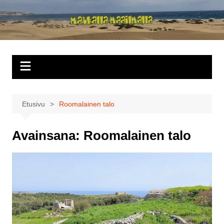
Siirry
sisältöön
Matkalla
maailmalla
Etusivu
Roomalainen talo
Avainsana:
Roomalainen talo