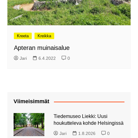
Kreeta
Kreikka
Apteran muinaisalue
Jari
6.4.2022
0
Viimeisimmät
Tiedemuseo Liekki: Uusi
houkutteleva kohde Helsingissä
Jari
1.8.2026
0