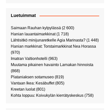
Luetuimmat
Saimaan Rauhan kylpylässä
(2 600)
Hanian lauantaimarkkinat
(1 718)
Lähtisitkö minijunaretkelle Agia Marinasta?
(1 448)
Hanian markkinat: Torstaimarkkinat Nea Horassa
(970)
Imatran Valtionhotelli
(963)
Muutama pikainen havainto Larnakan hinnoista
(868)
Plataniaksen sotamuseo
(819)
Vantaan Ikea: Kesäbuffet
(805)
Kreetan luolat
(801)
Kohta loppuu: Koivukylän kierrätyskeskus
(758)