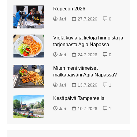
Ropecon 2026
Jari
27.7.2026
0
Vielä kuvia ja tietoja hinnoista ja
tarjonnasta Agia Napassa
Jari
24.7.2026
0
Miten meni viimeiset
matkapäiväni Agia Napassa?
Jari
13.7.2026
1
Kesäpäivä Tampereella
Jari
10.7.2026
1