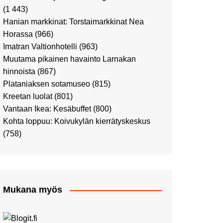
Ostosristeilyllä Viking
(1 443)
XPRSillä
Hanian markkinat: Torstaimarkkinat Nea
Peppi Pitkätossu -
Horassa
(966)
näyttelyssä
Imatran Valtionhotelli
(963)
Tutustu Vuoden Luontokuviin
Muutama pikainen havainto Larnakan
Kaaressa
hinnoista
(867)
Kulttuuria Kaaressa
Plataniaksen sotamuseo
(815)
Aikamatka 80-luvulle: I love
Kreetan luolat
(801)
8-bit
Vantaan Ikea: Kesäbuffet
(800)
Upea Didrichsenin
Kohta loppuu: Koivukylän kierrätyskeskus
taidemuseo
(758)
Joulutunnelmaa Tuomaan
Markkinoilla
Punk museo ja muutama
muu kulttuurinähtävyys
Mukana myös
Ostosristeily Tallinnaan
Kirjamessut sekä Viini &
Ruoka 2024