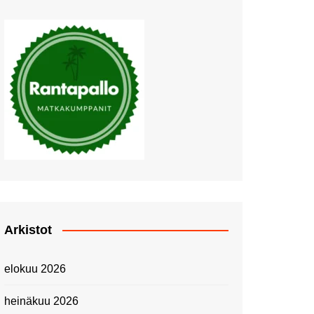
Muutosten tuulet puhaltavat
Nyt pääsee Palettilammelle!
Kesäretki kartanolle
The Tall Ships Races
Helsinki 2024
Piknik Buffeella Viking
Cinderellalla
Juhannuskävelyllä
Kuninkaantammessa
Kesän ensimmäinen
Linnanmäkipäivä
Onnea 474 -vuotias Helsinki
Arkistot
Taianomainen Laivavierailu –
Kuvittele ylellinen seikkailu
elokuu 2026
merellä!
Lähimatkailua: Pitkäkosken
heinäkuu 2026
luontopolut