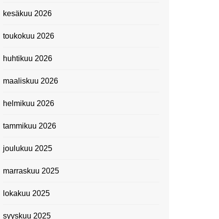
Kevätmessuilla 2024
kesäkuu 2026
Caravan 2024 -messut
toukokuu 2026
Matkamessuilla 2024:
Lauantain tunnelmat
huhtikuu 2026
Matkamessut 2024:
pikapalat perjantailta
maaliskuu 2026
Suomen kansallismuseo
helmikuu 2026
Kiasma: Dineo Seshee
Raisibe Bopapen näyttelyn
tammikuu 2026
avaisissa 5.10.2023
joulukuu 2025
marraskuu 2025
lokakuu 2025
syyskuu 2025