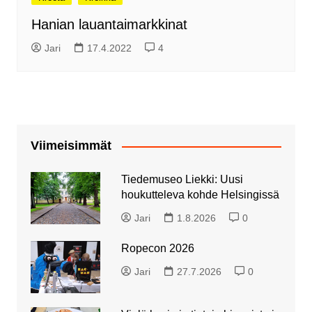
Hanian lauantaimarkkinat
Jari
17.4.2022
4
Viimeisimmät
Tiedemuseo Liekki: Uusi
houkutteleva kohde Helsingissä
Jari
1.8.2026
0
Ropecon 2026
Jari
27.7.2026
0