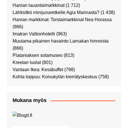
Hanian lauantaimarkkinat
(1 712)
Lähtisitkö minijunaretkelle Agia Marinasta?
(1 438)
Hanian markkinat: Torstaimarkkinat Nea Horassa
(966)
Imatran Valtionhotelli
(963)
Muutama pikainen havainto Larnakan hinnoista
(866)
Plataniaksen sotamuseo
(813)
Kreetan luolat
(801)
Vantaan Ikea: Kesäbuffet
(798)
Kohta loppuu: Koivukylän kierrätyskeskus
(758)
Mukana myös