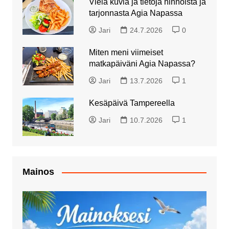
Vielä kuvia ja tietoja hinnoista ja
tarjonnasta Agia Napassa
Jari
24.7.2026
0
Miten meni viimeiset
matkapäiväni Agia Napassa?
Jari
13.7.2026
1
Kesäpäivä Tampereella
Jari
10.7.2026
1
Mainos