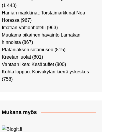
Ostosristeilyllä Viking
(1 443)
XPRSillä
Hanian markkinat: Torstaimarkkinat Nea
Peppi Pitkätossu -
Horassa
(967)
näyttelyssä
Imatran Valtionhotelli
(963)
Tutustu Vuoden Luontokuviin
Muutama pikainen havainto Larnakan
Kaaressa
hinnoista
(867)
Kulttuuria Kaaressa
Plataniaksen sotamuseo
(815)
Aikamatka 80-luvulle: I love
Kreetan luolat
(801)
8-bit
Vantaan Ikea: Kesäbuffet
(800)
Upea Didrichsenin
Kohta loppuu: Koivukylän kierrätyskeskus
taidemuseo
(758)
Joulutunnelmaa Tuomaan
Markkinoilla
Punk museo ja muutama
muu kulttuurinähtävyys
Mukana myös
Ostosristeily Tallinnaan
Kirjamessut sekä Viini &
Ruoka 2024