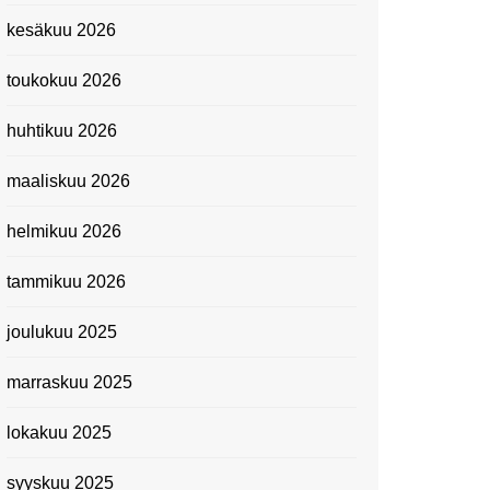
Kevätmessuilla 2024
kesäkuu 2026
Caravan 2024 -messut
toukokuu 2026
Matkamessuilla 2024:
Lauantain tunnelmat
huhtikuu 2026
Matkamessut 2024:
pikapalat perjantailta
maaliskuu 2026
Suomen kansallismuseo
helmikuu 2026
Kiasma: Dineo Seshee
Raisibe Bopapen näyttelyn
tammikuu 2026
avaisissa 5.10.2023
joulukuu 2025
marraskuu 2025
lokakuu 2025
syyskuu 2025