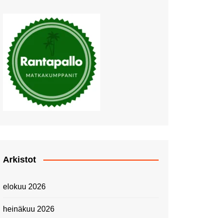
Muutosten tuulet puhaltavat
Nyt pääsee Palettilammelle!
Kesäretki kartanolle
The Tall Ships Races
Helsinki 2024
Piknik Buffeella Viking
Cinderellalla
Juhannuskävelyllä
Kuninkaantammessa
Kesän ensimmäinen
Linnanmäkipäivä
Onnea 474 -vuotias Helsinki
Arkistot
Taianomainen Laivavierailu –
Kuvittele ylellinen seikkailu
elokuu 2026
merellä!
Lähimatkailua: Pitkäkosken
heinäkuu 2026
luontopolut