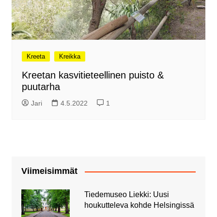
Kreeta
Kreikka
Kreetan kasvitieteellinen puisto &
puutarha
Jari
4.5.2022
1
Viimeisimmät
Tiedemuseo Liekki: Uusi
houkutteleva kohde Helsingissä