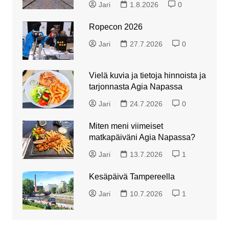
Jari
1.8.2026
0
Ropecon 2026
Jari
27.7.2026
0
Vielä kuvia ja tietoja hinnoista ja
tarjonnasta Agia Napassa
Jari
24.7.2026
0
Miten meni viimeiset
matkapäiväni Agia Napassa?
Jari
13.7.2026
1
Kesäpäivä Tampereella
Jari
10.7.2026
1