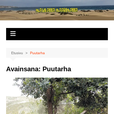
Siirry
sisältöön
Matkalla
maailmalla
Etusivu
Puutarha
Avainsana:
Puutarha