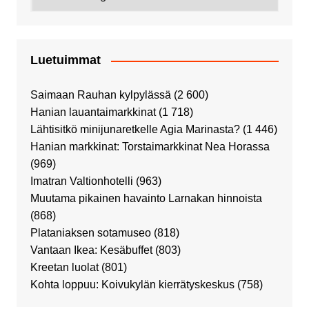
Luetuimmat
Saimaan Rauhan kylpylässä
(2 600)
Hanian lauantaimarkkinat
(1 718)
Lähtisitkö minijunaretkelle Agia Marinasta?
(1 446)
Hanian markkinat: Torstaimarkkinat Nea Horassa
(969)
Imatran Valtionhotelli
(963)
Muutama pikainen havainto Larnakan hinnoista
(868)
Plataniaksen sotamuseo
(818)
Vantaan Ikea: Kesäbuffet
(803)
Kreetan luolat
(801)
Kohta loppuu: Koivukylän kierrätyskeskus
(758)