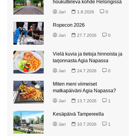
houkutteleva kohde Helsingissä
Jari
1.8.2026
0
Ropecon 2026
Jari
27.7.2026
0
Vielä kuvia ja tietoja hinnoista ja
tarjonnasta Agia Napassa
Jari
24.7.2026
0
Miten meni viimeiset
matkapäiväni Agia Napassa?
Jari
13.7.2026
1
Kesäpäivä Tampereella
Jari
10.7.2026
1