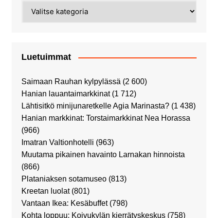
Kategoriat
Luetuimmat
Saimaan Rauhan kylpylässä
(2 600)
Hanian lauantaimarkkinat
(1 712)
Lähtisitkö minijunaretkelle Agia Marinasta?
(1 438)
Hanian markkinat: Torstaimarkkinat Nea Horassa
(966)
Imatran Valtionhotelli
(963)
Muutama pikainen havainto Larnakan hinnoista
(866)
Plataniaksen sotamuseo
(813)
Kreetan luolat
(801)
Vantaan Ikea: Kesäbuffet
(798)
Kohta loppuu: Koivukylän kierrätyskeskus
(758)