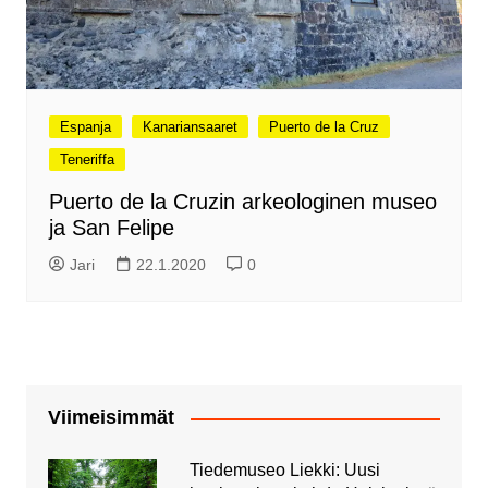
Espanja
Kanariansaaret
Puerto de la Cruz
Teneriffa
Puerto de la Cruzin arkeologinen museo
ja San Felipe
Jari
22.1.2020
0
Viimeisimmät
Tiedemuseo Liekki: Uusi