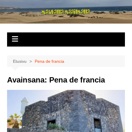
Siirry
sisältöön
Matkalla
maailmalla
Etusivu
Pena de francia
Avainsana:
Pena de francia