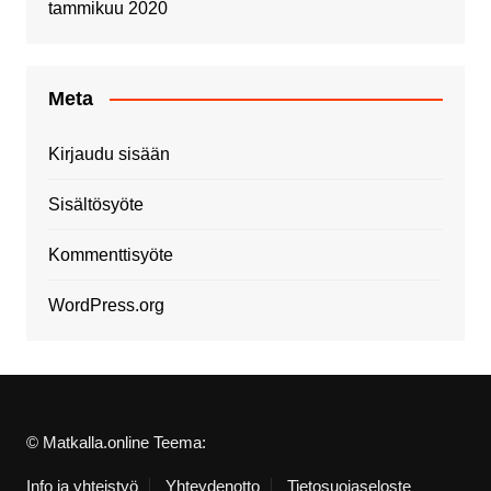
tammikuu 2020
Meta
Kirjaudu sisään
Sisältösyöte
Kommenttisyöte
WordPress.org
© Matkalla.online Teema:
Info ja yhteistyö
Yhteydenotto
Tietosuojaseloste