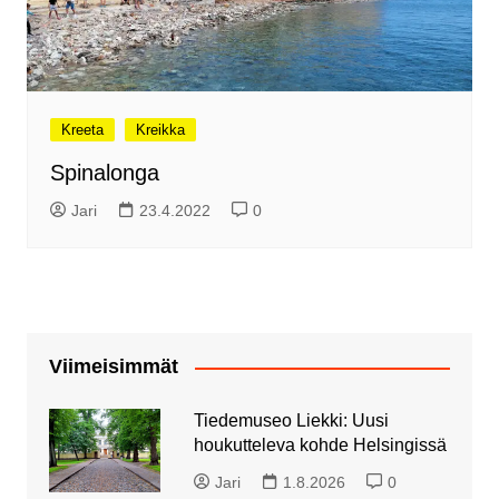
Kreeta
Kreikka
Spinalonga
Jari
23.4.2022
0
Viimeisimmät
Tiedemuseo Liekki: Uusi
houkutteleva kohde Helsingissä
Jari
1.8.2026
0