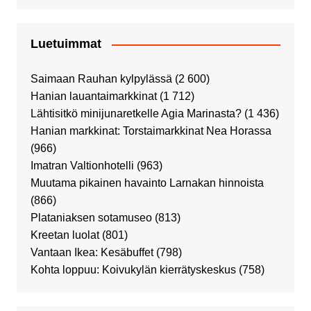
Luetuimmat
Saimaan Rauhan kylpylässä
(2 600)
Hanian lauantaimarkkinat
(1 712)
Lähtisitkö minijunaretkelle Agia Marinasta?
(1 436)
Hanian markkinat: Torstaimarkkinat Nea Horassa
(966)
Imatran Valtionhotelli
(963)
Muutama pikainen havainto Larnakan hinnoista
(866)
Plataniaksen sotamuseo
(813)
Kreetan luolat
(801)
Vantaan Ikea: Kesäbuffet
(798)
Kohta loppuu: Koivukylän kierrätyskeskus
(758)