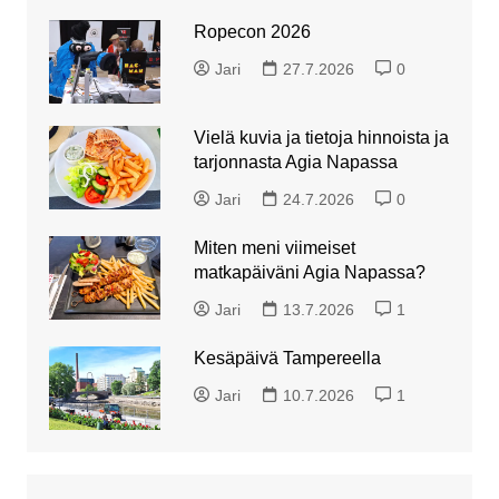
Ropecon 2026
Jari
27.7.2026
0
Vielä kuvia ja tietoja hinnoista ja
tarjonnasta Agia Napassa
Jari
24.7.2026
0
Miten meni viimeiset
matkapäiväni Agia Napassa?
Jari
13.7.2026
1
Kesäpäivä Tampereella
Jari
10.7.2026
1