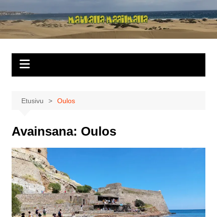
Siirry
sisältöön
Matkalla
maailmalla
Etusivu
Oulos
Avainsana:
Oulos