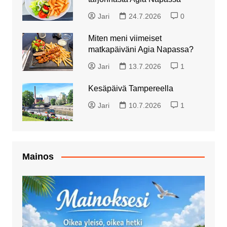
Jari
24.7.2026
0
Miten meni viimeiset
matkapäiväni Agia Napassa?
Jari
13.7.2026
1
Kesäpäivä Tampereella
Jari
10.7.2026
1
Mainos