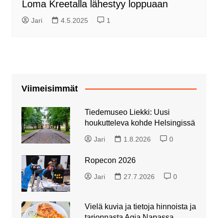
Loma Kreetalla lähestyy loppuaan
Jari
4.5.2025
1
Viimeisimmät
Tiedemuseo Liekki: Uusi
houkutteleva kohde Helsingissä
Jari
1.8.2026
0
Ropecon 2026
Jari
27.7.2026
0
Vielä kuvia ja tietoja hinnoista ja
tarjonnasta Agia Napassa