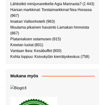
Lähtisitkö minijunaretkelle Agia Marinasta?
(1 443)
Hanian markkinat: Torstaimarkkinat Nea Horassa
(967)
Imatran Valtionhotelli
(963)
Muutama pikainen havainto Larnakan hinnoista
(867)
Plataniaksen sotamuseo
(815)
Kreetan luolat
(801)
Vantaan Ikea: Kesäbuffet
(800)
Kohta loppuu: Koivukylän kierrätyskeskus
(758)
Mukana myös