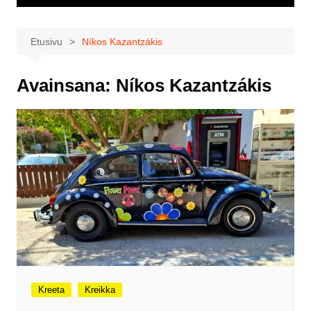
Etusivu
Níkos Kazantzákis
Avainsana:
Níkos Kazantzákis
Kreeta
Kreikka