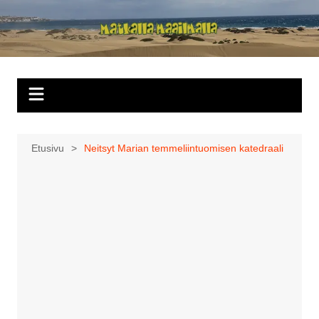
Siirry
sisältöön
Matkalla
maailmalla
Etusivu
Neitsyt Marian temmeliintuomisen katedraali