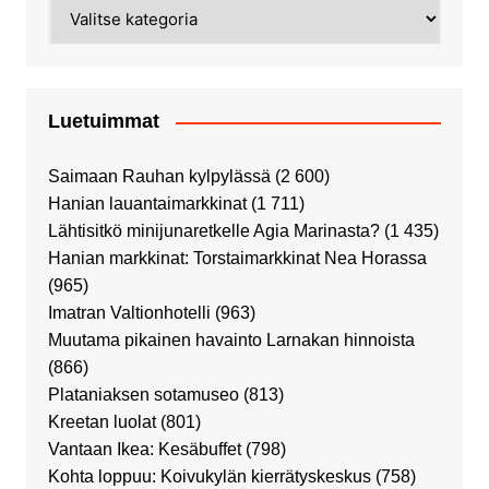
Kategoriat
Luetuimmat
Saimaan Rauhan kylpylässä
(2 600)
Hanian lauantaimarkkinat
(1 711)
Lähtisitkö minijunaretkelle Agia Marinasta?
(1 435)
Hanian markkinat: Torstaimarkkinat Nea Horassa
(965)
Imatran Valtionhotelli
(963)
Muutama pikainen havainto Larnakan hinnoista
(866)
Plataniaksen sotamuseo
(813)
Kreetan luolat
(801)
Vantaan Ikea: Kesäbuffet
(798)
Kohta loppuu: Koivukylän kierrätyskeskus
(758)