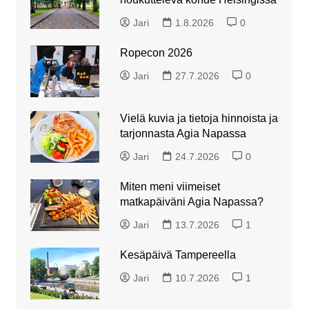
Jari
1.8.2026
0
Ropecon 2026
Jari
27.7.2026
0
Vielä kuvia ja tietoja hinnoista ja
tarjonnasta Agia Napassa
Jari
24.7.2026
0
Miten meni viimeiset
matkapäiväni Agia Napassa?
Jari
13.7.2026
1
Kesäpäivä Tampereella
Jari
10.7.2026
1