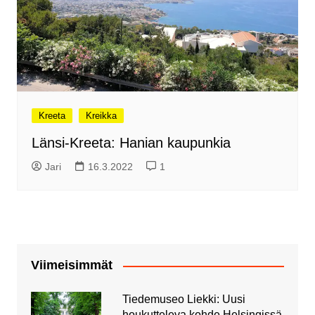
Kreeta
Kreikka
Länsi-Kreeta: Hanian kaupunkia
Jari
16.3.2022
1
Viimeisimmät
Tiedemuseo Liekki: Uusi
houkutteleva kohde Helsingissä