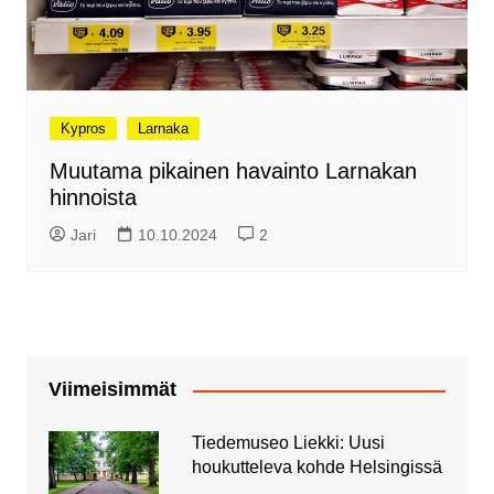
Kypros
Larnaka
Muutama pikainen havainto Larnakan
hinnoista
Jari
10.10.2024
2
Viimeisimmät
Tiedemuseo Liekki: Uusi
houkutteleva kohde Helsingissä