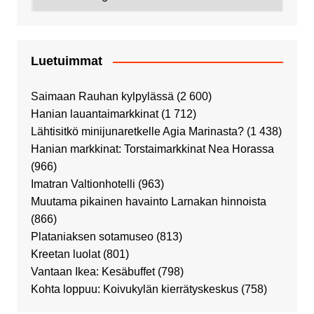
Luetuimmat
Saimaan Rauhan kylpylässä
(2 600)
Hanian lauantaimarkkinat
(1 712)
Lähtisitkö minijunaretkelle Agia Marinasta?
(1 438)
Hanian markkinat: Torstaimarkkinat Nea Horassa
(966)
Imatran Valtionhotelli
(963)
Muutama pikainen havainto Larnakan hinnoista
(866)
Plataniaksen sotamuseo
(813)
Kreetan luolat
(801)
Vantaan Ikea: Kesäbuffet
(798)
Kohta loppuu: Koivukylän kierrätyskeskus
(758)