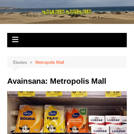
Siirry
sisältöön
Matkalla
maailmalla
Etusivu
Metropolis Mall
Avainsana:
Metropolis Mall