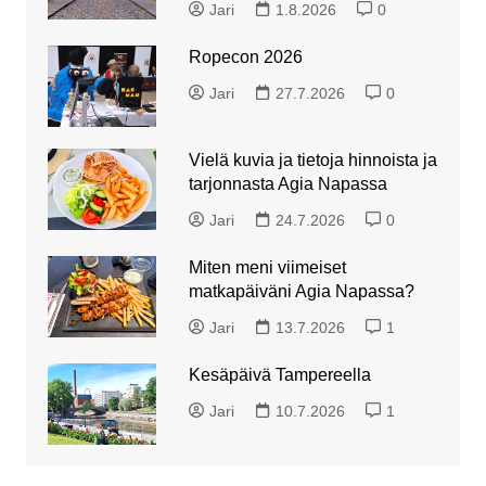
Jari
1.8.2026
0
Ropecon 2026
Jari
27.7.2026
0
Vielä kuvia ja tietoja hinnoista ja
tarjonnasta Agia Napassa
Jari
24.7.2026
0
Miten meni viimeiset
matkapäiväni Agia Napassa?
Jari
13.7.2026
1
Kesäpäivä Tampereella
Jari
10.7.2026
1