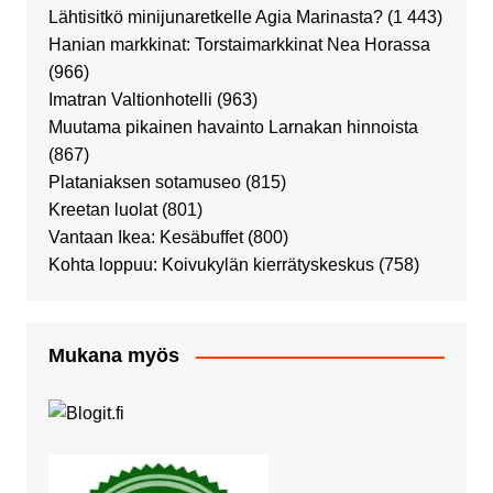
Lähtisitkö minijunaretkelle Agia Marinasta?
(1 443)
Hanian markkinat: Torstaimarkkinat Nea Horassa
(966)
Imatran Valtionhotelli
(963)
Muutama pikainen havainto Larnakan hinnoista
(867)
Plataniaksen sotamuseo
(815)
Kreetan luolat
(801)
Vantaan Ikea: Kesäbuffet
(800)
Kohta loppuu: Koivukylän kierrätyskeskus
(758)
Mukana myös