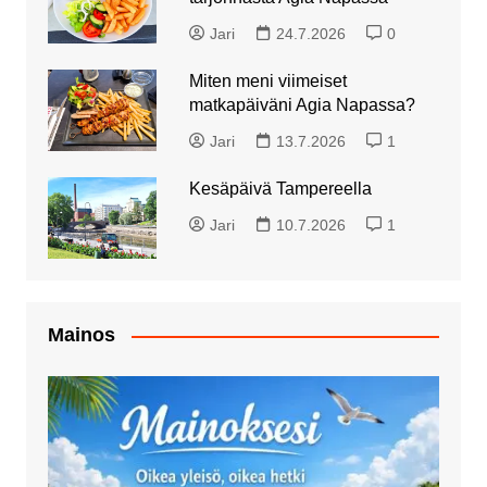
Jari
24.7.2026
0
Miten meni viimeiset
matkapäiväni Agia Napassa?
Jari
13.7.2026
1
Kesäpäivä Tampereella
Jari
10.7.2026
1
Mainos