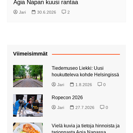
Agia Napan kuusi rantaa
Jari
30.6.2026
2
Viimeisimmät
Tiedemuseo Liekki: Uusi
houkutteleva kohde Helsingissä
Jari
1.8.2026
0
Ropecon 2026
Jari
27.7.2026
0
Vielä kuvia ja tietoja hinnoista ja
tarjonnasta Agia Napassa