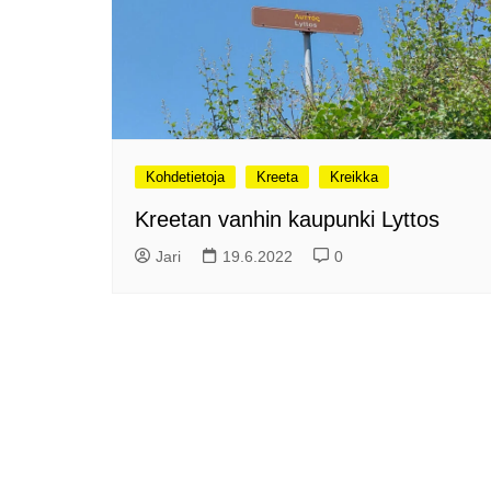
Olli ja Eino vuoden!
se
Vuoden ensimmäinen
Pa
etelänmatka
pa
Oletko tutustunut Malmin
Ag
kierrätyskeskuksen
ym
myymälään?
Th
Vihdoinkin kevät!
Na
Kohdetietoja
Kreeta
Kreikka
me
Pitkästä aikaa: Poliisi
Kreetan vanhin kaupunki Lyttos
It
Näe Finnish Photo Awards
Na
Jari
19.6.2022
0
2025 kilpailun palkitut
valokuvat
Ag
ra
Hyvää Pääsiäistä 2026!
La
Miksi siirretään kelloja?
Ni
Oletko käynyt lounaalla
Itiksessä?
Pa
Lounaalla Osaka
Teppanyakissa