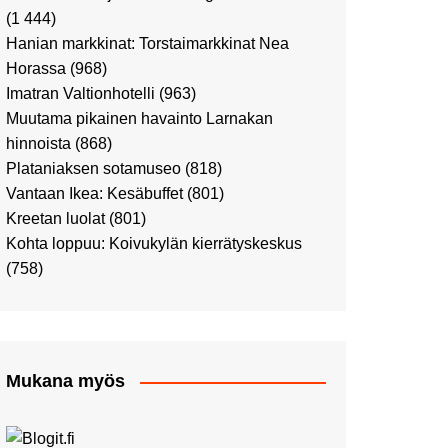
Ostosristeilyllä Viking
(1 444)
XPRSillä
Hanian markkinat: Torstaimarkkinat Nea
Peppi Pitkätossu -
Horassa
(968)
näyttelyssä
Imatran Valtionhotelli
(963)
Tutustu Vuoden Luontokuviin
Muutama pikainen havainto Larnakan
Kaaressa
hinnoista
(868)
Kulttuuria Kaaressa
Plataniaksen sotamuseo
(818)
Aikamatka 80-luvulle: I love
Vantaan Ikea: Kesäbuffet
(801)
8-bit
Kreetan luolat
(801)
Upea Didrichsenin
Kohta loppuu: Koivukylän kierrätyskeskus
taidemuseo
(758)
Joulutunnelmaa Tuomaan
Markkinoilla
Punk museo ja muutama
muu kulttuurinähtävyys
Mukana myös
Ostosristeily Tallinnaan
Kirjamessut sekä Viini &
Ruoka 2024