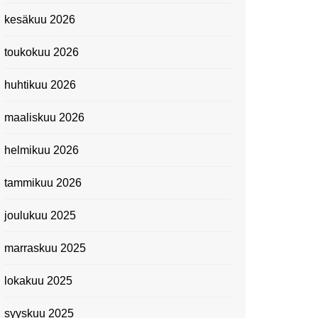
Kevätmessuilla 2024
kesäkuu 2026
Caravan 2024 -messut
toukokuu 2026
Matkamessuilla 2024:
Lauantain tunnelmat
huhtikuu 2026
Matkamessut 2024:
pikapalat perjantailta
maaliskuu 2026
Suomen kansallismuseo
helmikuu 2026
Kiasma: Dineo Seshee
Raisibe Bopapen näyttelyn
tammikuu 2026
avaisissa 5.10.2023
joulukuu 2025
marraskuu 2025
lokakuu 2025
syyskuu 2025