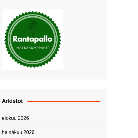
Muutosten tuulet puhaltavat
Nyt pääsee Palettilammelle!
Kesäretki kartanolle
The Tall Ships Races
Helsinki 2024
Piknik Buffeella Viking
Cinderellalla
Juhannuskävelyllä
Kuninkaantammessa
Kesän ensimmäinen
Linnanmäkipäivä
Onnea 474 -vuotias Helsinki
Arkistot
Taianomainen Laivavierailu –
Kuvittele ylellinen seikkailu
elokuu 2026
merellä!
Lähimatkailua: Pitkäkosken
heinäkuu 2026
luontopolut