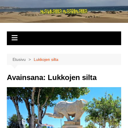
Siirry
sisältöön
Matkalla
maailmalla
Etusivu
Lukkojen silta
Avainsana:
Lukkojen silta