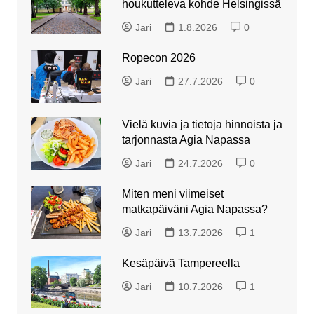
houkutteleva kohde Helsingissä
Jari
1.8.2026
0
Ropecon 2026
Jari
27.7.2026
0
Vielä kuvia ja tietoja hinnoista ja
tarjonnasta Agia Napassa
Jari
24.7.2026
0
Miten meni viimeiset
matkapäiväni Agia Napassa?
Jari
13.7.2026
1
Kesäpäivä Tampereella
Jari
10.7.2026
1