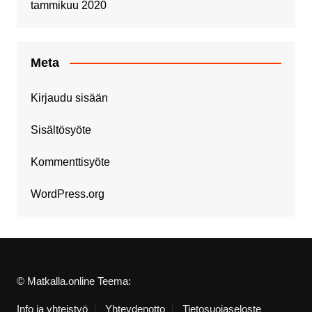
tammikuu 2020
Meta
Kirjaudu sisään
Sisältösyöte
Kommenttisyöte
WordPress.org
© Matkalla.online Teema:
Info ja yhteistyö
Yhteydenotto
Tietosuojaseloste