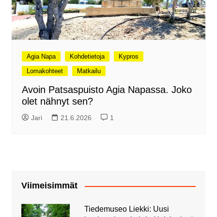
Agia Napa
Kohdetietoja
Kypros
Lomakohteet
Matkailu
Avoin Patsaspuisto Agia Napassa. Joko
olet nähnyt sen?
Jari
21.6.2026
1
Viimeisimmät
Tiedemuseo Liekki: Uusi