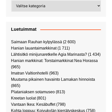
Kategoriat
Luetuimmat
Saimaan Rauhan kylpylässä
(2 600)
Hanian lauantaimarkkinat
(1 711)
Lähtisitkö minijunaretkelle Agia Marinasta?
(1 434)
Hanian markkinat: Torstaimarkkinat Nea Horassa
(965)
Imatran Valtionhotelli
(963)
Muutama pikainen havainto Larnakan hinnoista
(865)
Plataniaksen sotamuseo
(813)
Kreetan luolat
(801)
Vantaan Ikea: Kesäbuffet
(798)
Kohta loppuu: Koivukylän kierrätyskeskus
(758)