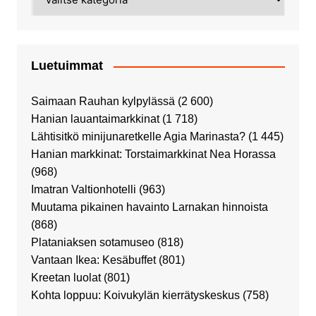
Luetuimmat
Saimaan Rauhan kylpylässä
(2 600)
Hanian lauantaimarkkinat
(1 718)
Lähtisitkö minijunaretkelle Agia Marinasta?
(1 445)
Hanian markkinat: Torstaimarkkinat Nea Horassa
(968)
Imatran Valtionhotelli
(963)
Muutama pikainen havainto Larnakan hinnoista
(868)
Plataniaksen sotamuseo
(818)
Vantaan Ikea: Kesäbuffet
(801)
Kreetan luolat
(801)
Kohta loppuu: Koivukylän kierrätyskeskus
(758)