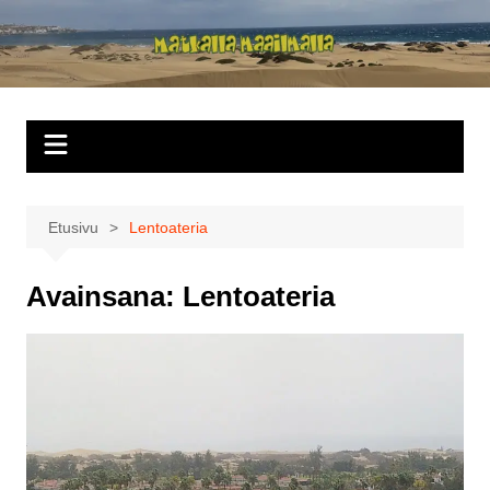
Siirry
sisältöön
Matkalla
maailmalla
Etusivu
Lentoateria
Avainsana:
Lentoateria