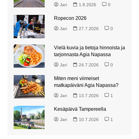
Jari
1.8.2026
0
Ropecon 2026
Jari
27.7.2026
0
Vielä kuvia ja tietoja hinnoista ja
tarjonnasta Agia Napassa
Jari
24.7.2026
0
Miten meni viimeiset
matkapäiväni Agia Napassa?
Jari
13.7.2026
1
Kesäpäivä Tampereella
Jari
10.7.2026
1