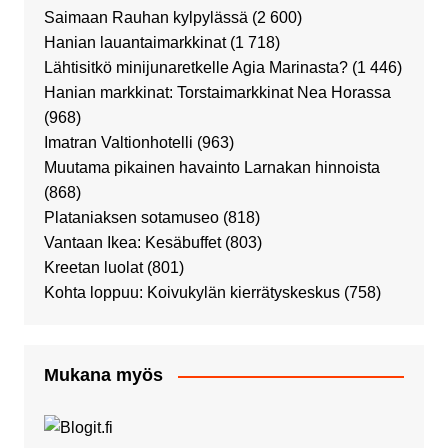
Saimaan Rauhan kylpylässä
(2 600)
Hanian lauantaimarkkinat
(1 718)
Lähtisitkö minijunaretkelle Agia Marinasta?
(1 446)
Hanian markkinat: Torstaimarkkinat Nea Horassa
(968)
Imatran Valtionhotelli
(963)
Muutama pikainen havainto Larnakan hinnoista
(868)
Plataniaksen sotamuseo
(818)
Vantaan Ikea: Kesäbuffet
(803)
Kreetan luolat
(801)
Kohta loppuu: Koivukylän kierrätyskeskus
(758)
Mukana myös