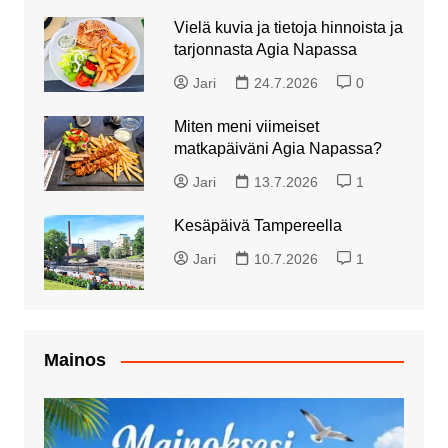
Vielä kuvia ja tietoja hinnoista ja
tarjonnasta Agia Napassa
Jari
24.7.2026
0
Miten meni viimeiset
matkapäiväni Agia Napassa?
Jari
13.7.2026
1
Kesäpäivä Tampereella
Jari
10.7.2026
1
Mainos