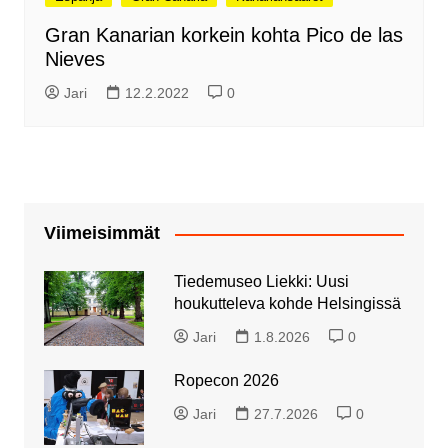
Gran Kanarian korkein kohta Pico de las
Nieves
Jari
12.2.2022
0
Viimeisimmät
Tiedemuseo Liekki: Uusi
houkutteleva kohde Helsingissä
Jari
1.8.2026
0
Ropecon 2026
Jari
27.7.2026
0