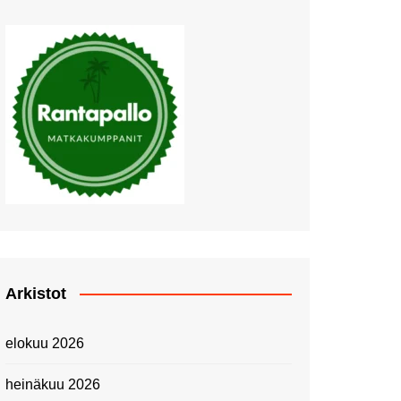
Muutosten tuulet puhaltavat
Nyt pääsee Palettilammelle!
Kesäretki kartanolle
The Tall Ships Races
Helsinki 2024
Piknik Buffeella Viking
Cinderellalla
Juhannuskävelyllä
Kuninkaantammessa
Kesän ensimmäinen
Linnanmäkipäivä
Onnea 474 -vuotias Helsinki
Arkistot
Taianomainen Laivavierailu –
Kuvittele ylellinen seikkailu
elokuu 2026
merellä!
Lähimatkailua: Pitkäkosken
heinäkuu 2026
luontopolut