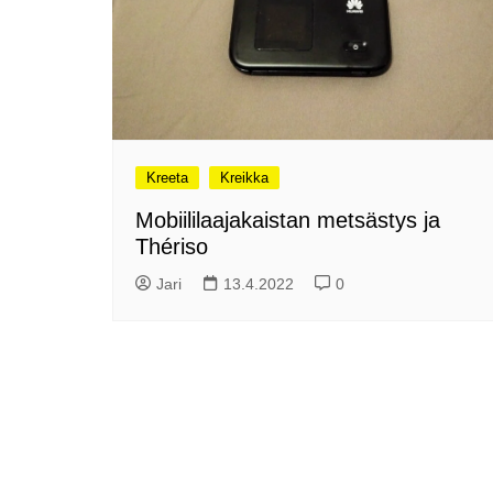
Olli ja Eino vuoden!
se
Vuoden ensimmäinen
Pa
etelänmatka
pa
Oletko tutustunut Malmin
Ag
kierrätyskeskuksen
ym
myymälään?
Th
Vihdoinkin kevät!
Na
Kreeta
Kreikka
me
Pitkästä aikaa: Poliisi
Mobiililaajakaistan metsästys ja
It
Näe Finnish Photo Awards
Thériso
Na
2025 kilpailun palkitut
valokuvat
Ag
Jari
13.4.2022
0
ra
Hyvää Pääsiäistä 2026!
La
Miksi siirretään kelloja?
Ni
Oletko käynyt lounaalla
Itiksessä?
Pa
Lounaalla Osaka
Teppanyakissa