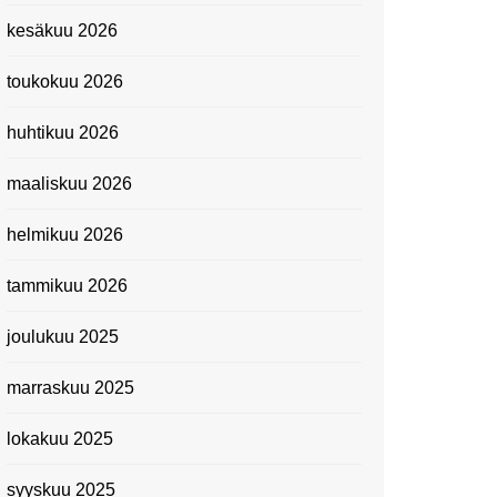
Kevätmessuilla 2024
kesäkuu 2026
Caravan 2024 -messut
toukokuu 2026
Matkamessuilla 2024:
Lauantain tunnelmat
huhtikuu 2026
Matkamessut 2024:
pikapalat perjantailta
maaliskuu 2026
Suomen kansallismuseo
helmikuu 2026
Kiasma: Dineo Seshee
Raisibe Bopapen näyttelyn
tammikuu 2026
avaisissa 5.10.2023
joulukuu 2025
marraskuu 2025
lokakuu 2025
syyskuu 2025