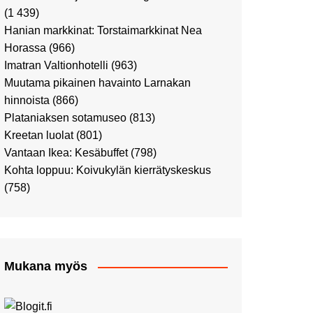
Ostosristeilyllä Viking
(1 439)
XPRSillä
Hanian markkinat: Torstaimarkkinat Nea
Peppi Pitkätossu -
Horassa
(966)
näyttelyssä
Imatran Valtionhotelli
(963)
Tutustu Vuoden Luontokuviin
Muutama pikainen havainto Larnakan
Kaaressa
hinnoista
(866)
Kulttuuria Kaaressa
Plataniaksen sotamuseo
(813)
Aikamatka 80-luvulle: I love
Kreetan luolat
(801)
8-bit
Vantaan Ikea: Kesäbuffet
(798)
Upea Didrichsenin
Kohta loppuu: Koivukylän kierrätyskeskus
taidemuseo
(758)
Joulutunnelmaa Tuomaan
Markkinoilla
Punk museo ja muutama
muu kulttuurinähtävyys
Mukana myös
Ostosristeily Tallinnaan
Kirjamessut sekä Viini &
Ruoka 2024