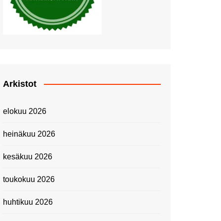
Piknik Buffeella Viking
Cinderellalla
Juhannuskävelyllä
Kuninkaantammessa
Kesän ensimmäinen
Linnanmäkipäivä
Onnea 474 -vuotias Helsinki
Arkistot
Taianomainen Laivavierailu –
Kuvittele ylellinen seikkailu
elokuu 2026
merellä!
Lähimatkailua: Pitkäkosken
heinäkuu 2026
luontopolut
Kevätmessuilla 2024
kesäkuu 2026
Caravan 2024 -messut
toukokuu 2026
Matkamessuilla 2024:
Lauantain tunnelmat
huhtikuu 2026
Matkamessut 2024:
pikapalat perjantailta