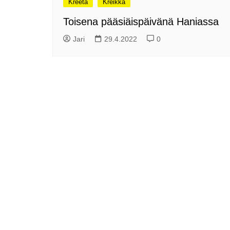
Kreeta
Kreikka
me
Pitkästä aikaa: Poliisi
Toisena pääsiäispäivänä Haniassa
It
Näe Finnish Photo Awards
Na
Jari
29.4.2022
0
2025 kilpailun palkitut
valokuvat
Ag
ra
Hyvää Pääsiäistä 2026!
La
Miksi siirretään kelloja?
Ni
Oletko käynyt lounaalla
Itiksessä?
Pa
Lounaalla Osaka
Teppanyakissa
Puoli vuotta kollien kanssa
Tarinoita rakkaudesta -
valokuvanäyttely
Vene 26 Båt – kevättä
Helsingin messuhallissa
SYÖ! -viikot alkoivat