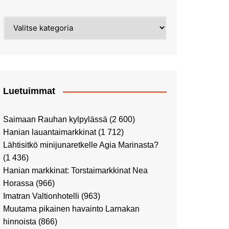
Street Art -pyhiinvaelluksella
Kahvilla Helkatissa
Myyrmäessä
Kategoriat
Värien sinfonian alkusoitto:
Ilmailumuseossa
Alppiruusupuiston
vaalipäivänä
herääminen kevääseen
Uusi UFF -myymälä avasi
ovensa kauppakeskus
Kaaressa
Luetuimmat
Vierailulla Hakasalmen
huvilalla
Saimaan Rauhan kylpylässä
(2 600)
Huutokauppa-auton tarina
Hanian lauantaimarkkinat
(1 712)
jatkuu
Lähtisitkö minijunaretkelle Agia Marinasta?
Ostosristeilyllä Viking
(1 436)
XPRSillä
Hanian markkinat: Torstaimarkkinat Nea
Peppi Pitkätossu -
Horassa
(966)
näyttelyssä
Imatran Valtionhotelli
(963)
Tutustu Vuoden Luontokuviin
Muutama pikainen havainto Larnakan
Kaaressa
hinnoista
(866)
Kulttuuria Kaaressa