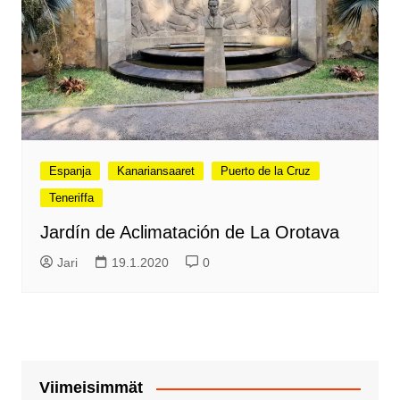
Espanja
Kanariansaaret
Puerto de la Cruz
Teneriffa
Jardín de Aclimatación de La Orotava
Jari
19.1.2020
0
Viimeisimmät