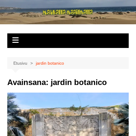
Siirry
sisältöön
Matkalla
maailmalla
Etusivu
jardin botanico
Avainsana:
jardin botanico