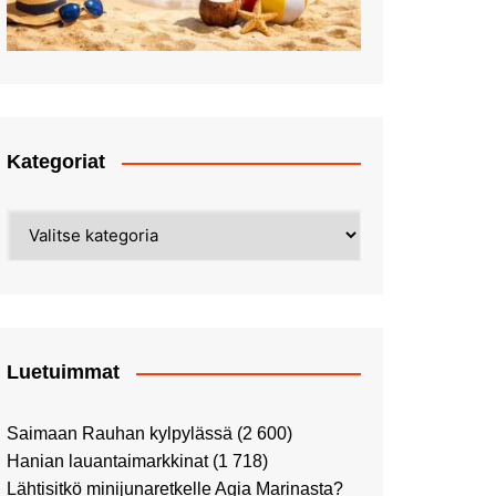
kehitysyhteistyötä
Sunnuntailounaalla
Bonelessissa
Talvivarusteita Vantaan
Tammistosta
Kiitospäivän lounas
Lähimatkailua: Pitkäkosken
Lounaalla Konnichiwassa
luontopolut
Marraskuisia valoilmiöitä
Heureka!
Kategoriat
Lounas paikallisessa
Street Art -pyhiinvaelluksella
Kahvilla Helkatissa
Myyrmäessä
Kategoriat
Värien sinfonian alkusoitto:
Ilmailumuseossa
Alppiruusupuiston
vaalipäivänä
herääminen kevääseen
Uusi UFF -myymälä avasi
ovensa kauppakeskus
Kaaressa
Luetuimmat
Vierailulla Hakasalmen
huvilalla
Saimaan Rauhan kylpylässä
(2 600)
Huutokauppa-auton tarina
Hanian lauantaimarkkinat
(1 718)
jatkuu
Lähtisitkö minijunaretkelle Agia Marinasta?