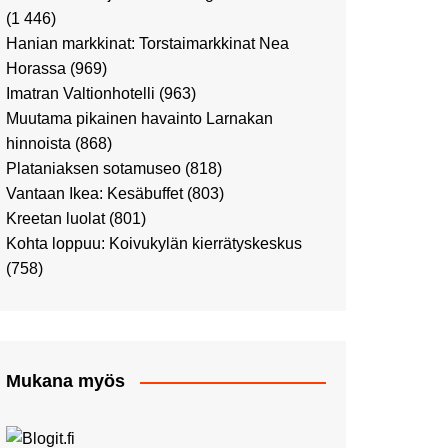
Ostosristeilyllä Viking
(1 446)
XPRSillä
Hanian markkinat: Torstaimarkkinat Nea
Peppi Pitkätossu -
Horassa
(969)
näyttelyssä
Imatran Valtionhotelli
(963)
Tutustu Vuoden Luontokuviin
Muutama pikainen havainto Larnakan
Kaaressa
hinnoista
(868)
Kulttuuria Kaaressa
Plataniaksen sotamuseo
(818)
Aikamatka 80-luvulle: I love
Vantaan Ikea: Kesäbuffet
(803)
8-bit
Kreetan luolat
(801)
Upea Didrichsenin
Kohta loppuu: Koivukylän kierrätyskeskus
taidemuseo
(758)
Joulutunnelmaa Tuomaan
Markkinoilla
Punk museo ja muutama
muu kulttuurinähtävyys
Mukana myös
Ostosristeily Tallinnaan
Kirjamessut sekä Viini &
Ruoka 2024