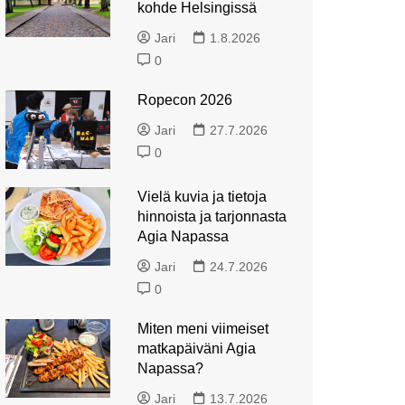
Viimeinen täysi päivä Puerto
Lappeenranta: Kesäkaupunki
minaan
kohde Helsingissä
de la Cruzissa
Quick Wash eli pyykkipäivä
Kohti Gran Canariaa
Imatra: Kesäkaupunki?
Suomen merimuseo
Ahvenanmaalle
Jari
1.8.2026
Puerto de la Cruzin
La Calima
0
a!
arkeologinen museo ja San
Loma Saimaalla
Bellavista kauppakeskus
Felipe
Auto huutokaupasta
Kesäpäivä Tampereella
Ropecon 2026
San Agustinissa
Parque Taoro ja ”hauska”
ola
Museo ja näyttely
sattumus
Jari
27.7.2026
nki?
Sadepäivä Playa del
Lempäälän Ideaparkissa
ellä: Strömforsin
Inglesissä
Lago Martinez
0
a? Vierumäellä
Kylpylähotelli Tampereen
troniikkamuseo
Päivä San Fernandossa
Jardín de Aclimatación de La
Kehräämössä
Vielä kuvia ja tietoja
ellä: Loviisa
Orotava
nyt Salon
Pyykkipalvelua etsimässä
Australiaa ja Manserockia
hinnoista ja tarjonnasta
iellä: Porvoo
ossa?
Päivä Loro parkissa
Tampereella
Agia Napassa
Maspalomasin rannat
niina päivänä
i Holiday Club
yhdellä kävelylenkillä
Puerto de la Cruziin
Miniloma Tampereella
Jari
24.7.2026
lla
Playa del Inglesissä
0
s Mustion
Hostellireissaajana S/S
Äkkilähtö lämpimään
Borella
Miten meni viimeiset
 Airistolla
nki Tammisaari
Näin siinä taas kävi
matkapäiväni Agia
Napassa?
iellä: Raaseporin
Jari
13.7.2026