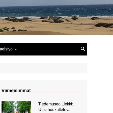
lla
hteistyö
r – Paras bloggarin
Las Canteras vai
Pääsiäisenä 2019 Prahassa:
Tutustumassa Tallinkin
ksen verkkopalvelu?
Maspalomas (ja Playa del
Toinen pääsiäispäivä
MyStariin
Tunnelmat Playa del Inglesin
Ingles)
hteistyö
matkalta
Pääsiäisenä Prahassa 2019:
Päiväristeily Tallinnaan
Gran Kanaria: Galdar ja
Ensimmäinen pääsiäispäivä
notto
Kaktuksia ja muita
Cueva Pintada
nähtävyyksiä Gran
Pääsiäisenä 2019 Prahassa:
Ahvenanmaa
Gran Kanarian korkein kohta
Kanarialla.
Lankalauantai
Viimeisimmät
Paluu Puerto de la Cruzista
Pico de las Nieves
ros
nta
Paluu tuuleen ja tuiskuun
Pääsiäisenä 2019 Prahassa:
Imatran Valtionhotelli
Ruokia Puerto de la Cruzin
alla
Las Palmasin ostoskatu
Pitkäperjantai
Tiedemuseo Liekki:
matkalla
Kuortaneen
Templo Ecuménico El
Saimaan Rauhan kylpylässä
Calle Triada, wanha
Uusi houkutteleva
nen
olla
Salvador
kaupunki ja Santa Ana