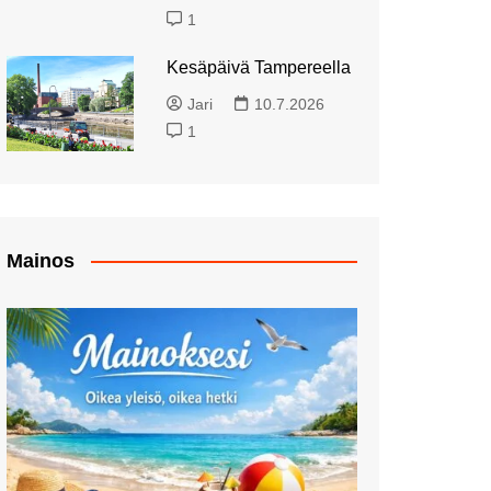
1
en kirkko
la eli
Erakon
Kesäterassi Sellossa
Kesäpäivä Tampereella
WeeGee Tapiolassa
Tiedemuseo Liekki: Uusi
Jari
10.7.2026
oudospilion
houkutteleva kohde
Viiderit viinitilalta!
Helsingissä
1
Lounaalla Osaka
lla
Helsinki-päivä 2026: 5
Teppanyakissa
tärppiä
Ikean salaattibuffet
Kevätkävelyllä
keskuspuistossa ja
Pistäydyimme kepaptsilla
Mainos
Palettilammella
Joululounas Ikeassa
Viimeinen vilkaisu
Malmikartanon graffiteille
Lounaalla nuorison
suosikkipaikassa
Oletko käynyt lounaalla
Itiksessä?
Vantaan Ikea: Kesäbuffet
Lounas Itiksen Friends &
Uusi Fidan myymälä
BRGRSissa
Tammiston Ostospuistossa
avasi ovensa – jokainen
Lounaalla Soulissa
ostos tukee