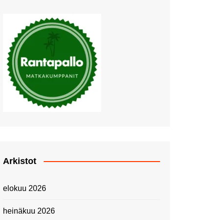
Muutosten tuulet puhaltavat
Nyt pääsee Palettilammelle!
Kesäretki kartanolle
The Tall Ships Races
Helsinki 2024
Piknik Buffeella Viking
Cinderellalla
Juhannuskävelyllä
Kuninkaantammessa
Kesän ensimmäinen
Linnanmäkipäivä
Onnea 474 -vuotias Helsinki
Arkistot
Taianomainen Laivavierailu –
Kuvittele ylellinen seikkailu
elokuu 2026
merellä!
Lähimatkailua: Pitkäkosken
heinäkuu 2026
luontopolut