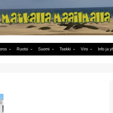
Matkalla maailma
pros
Ruotsi
Suomi
Tsekki
Viro
Info ja y
lä kuvia ja tietoja hinnoista
Gran Canaria
Tukholma
Hanian kissat
Oletko jo tutustunut
Maspalomas
Praha
Pikkujouluristeily
Tallinna
Hostinge
 tarjonnasta Agia Napassa
kirjastojen palveluihin?
Tukholmaan
ja yrity
Lanzarote
Hanian loman loppusuora
Eräänä kesänä Rodoksella
Playa del Ingles
Paluu lumen ja jään maahan
ten meni viimeiset
Etelä-Suomen ruska –
Info ja y
Teneriffa
Torstain markkinat Nea
Tuliaisia etsimässä
Teneriffalla
tkapäiväni Agia Napassa?
Lokakuu on syksyn
Horassa
Yhteyde
väriloiston huipentuma
Puerto del Carmen
Teneriffa: Güímarin pyramidit
ia Napan kuusi rantaa
Eleutherna Rethymnonissa
Ahvenanmaa
Näkemiin 
Lanzarote autolla. Päivä 2
Puerto de la Cruz
mochostos Motor
Auton ilmastointi on pelastus
useum
Etelä-Karjala
Museokier
Lappeenra
Lanzarote autolla. Päivä 1
Ahvenanma
Kuuma päivä Haniassa
oin Patsaspuisto Agia
Etelä-Pohjanmaa
Miniloma 
Fuerteventuran retki
passa. Joko olet nähnyt
Tutustumi
urheiluopist