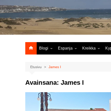
Siirry
sisältöön
Blogi
Espanja
Kreikka
Ky
Ropecon 2026
Kanariansaaret
Kreeta
Vie
ja
Helsinkipäivänä oli tarjolla
Rodos
Etusivu
James I
musiikkia, taidetta ja kesän
Mi
ensitunnelmia
ma
Avainsana:
James I
Maailma kylässä -festivaali
Ag
Tekoälyä
Am
matkasuunnittelussa?
M
Väärä väri valokuvanäyttely
Av
Na