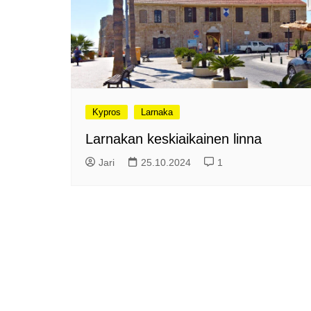
Olli ja Eino vuoden!
se
Vuoden ensimmäinen
Pa
etelänmatka
pa
Oletko tutustunut Malmin
Ag
kierrätyskeskuksen
ym
myymälään?
Th
Vihdoinkin kevät!
Na
Kypros
Larnaka
me
Pitkästä aikaa: Poliisi
Larnakan keskiaikainen linna
It
Näe Finnish Photo Awards
Na
Jari
25.10.2024
1
2025 kilpailun palkitut
valokuvat
Ag
ra
Hyvää Pääsiäistä 2026!
La
Miksi siirretään kelloja?
Ni
Oletko käynyt lounaalla
Itiksessä?
Pa
Lounaalla Osaka
Teppanyakissa