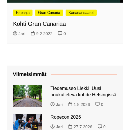
Espanja
Gran Canaria
Kanariansaaret
Kohti Gran Canariaa
Jari
9.2.2022
0
Viimeisimmät
Tiedemuseo Liekki: Uusi
houkutteleva kohde Helsingissä
Jari
1.8.2026
0
Ropecon 2026
Jari
27.7.2026
0