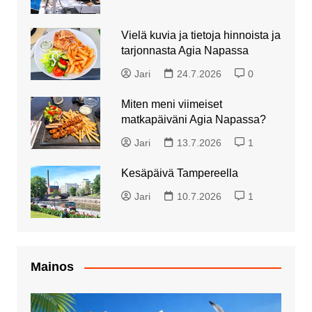
Vielä kuvia ja tietoja hinnoista ja
tarjonnasta Agia Napassa
Jari
24.7.2026
0
Miten meni viimeiset
matkapäiväni Agia Napassa?
Jari
13.7.2026
1
Kesäpäivä Tampereella
Jari
10.7.2026
1
Mainos