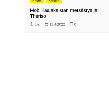
Kreeta
Kreikka
me
Pitkästä aikaa: Poliisi
Mobiililaajakaistan metsästys ja
It
Näe Finnish Photo Awards
Thériso
Na
2025 kilpailun palkitut
valokuvat
Ag
Jari
13.4.2022
0
ra
Hyvää Pääsiäistä 2026!
La
Miksi siirretään kelloja?
Ni
Oletko käynyt lounaalla
Itiksessä?
Pa
Lounaalla Osaka
Teppanyakissa
Puoli vuotta kollien kanssa
Tarinoita rakkaudesta -
valokuvanäyttely
Vene 26 Båt – kevättä
Helsingin messuhallissa
SYÖ! -viikot alkoivat