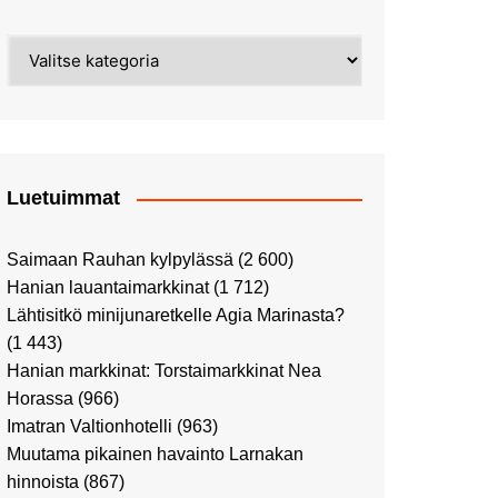
Street Art -pyhiinvaelluksella
Kahvilla Helkatissa
Myyrmäessä
Kategoriat
Värien sinfonian alkusoitto:
Ilmailumuseossa
Alppiruusupuiston
vaalipäivänä
herääminen kevääseen
Uusi UFF -myymälä avasi
ovensa kauppakeskus
Kaaressa
Luetuimmat
Vierailulla Hakasalmen
huvilalla
Saimaan Rauhan kylpylässä
(2 600)
Huutokauppa-auton tarina
Hanian lauantaimarkkinat
(1 712)
jatkuu
Lähtisitkö minijunaretkelle Agia Marinasta?
Ostosristeilyllä Viking
(1 443)
XPRSillä
Hanian markkinat: Torstaimarkkinat Nea
Peppi Pitkätossu -
Horassa
(966)
näyttelyssä
Imatran Valtionhotelli
(963)
Tutustu Vuoden Luontokuviin
Muutama pikainen havainto Larnakan
Kaaressa
hinnoista
(867)
Kulttuuria Kaaressa