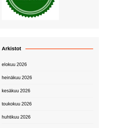
Piknik Buffeella Viking
Cinderellalla
Juhannuskävelyllä
Kuninkaantammessa
Kesän ensimmäinen
Linnanmäkipäivä
Onnea 474 -vuotias Helsinki
Arkistot
Taianomainen Laivavierailu –
Kuvittele ylellinen seikkailu
elokuu 2026
merellä!
Lähimatkailua: Pitkäkosken
heinäkuu 2026
luontopolut
Kevätmessuilla 2024
kesäkuu 2026
Caravan 2024 -messut
toukokuu 2026
Matkamessuilla 2024:
Lauantain tunnelmat
huhtikuu 2026
Matkamessut 2024:
pikapalat perjantailta