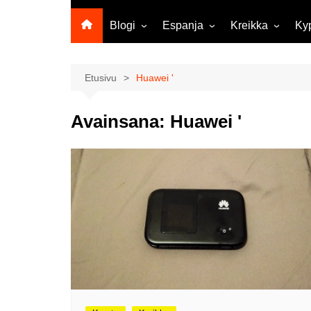
Blogi
Espanja
Kreikka
Ky
Ropecon 2026
Kanariansaaret
Kreeta
Vie
ja
Helsinkipäivänä oli tarjolla
Rodos
Etusivu
Huawei '
musiikkia, taidetta ja kesän
Mi
ensitunnelmia
ma
Avainsana:
Huawei '
Maailma kylässä -festivaali
Ag
Tekoälyä
Am
matkasuunnittelussa?
M
Väärä väri valokuvanäyttely
Av
Na
Olli ja Eino vuoden!
se
Vuoden ensimmäinen
Pa
etelänmatka
pa
Oletko tutustunut Malmin
Ag
kierrätyskeskuksen
ym
myymälään?
Th
Vihdoinkin kevät!
Na