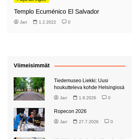
Templo Ecuménico El Salvador
Jari
1.2.2022
0
Viimeisimmät
Tiedemuseo Liekki: Uusi
houkutteleva kohde Helsingissä
Jari
1.8.2026
0
Ropecon 2026
Jari
27.7.2026
0