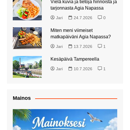
Vielä kuvia ja tietoja hinnoista ja
tarjonnasta Agia Napassa
Jari
24.7.2026
0
Miten meni viimeiset
matkapäiväni Agia Napassa?
Jari
13.7.2026
1
Kesäpäivä Tampereella
Jari
10.7.2026
1
Mainos