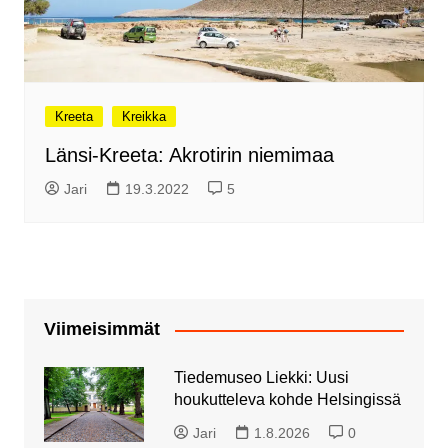
Kreeta
Kreikka
Länsi-Kreeta: Akrotirin niemimaa
Jari
19.3.2022
5
Viimeisimmät
Tiedemuseo Liekki: Uusi
houkutteleva kohde Helsingissä
Jari
1.8.2026
0