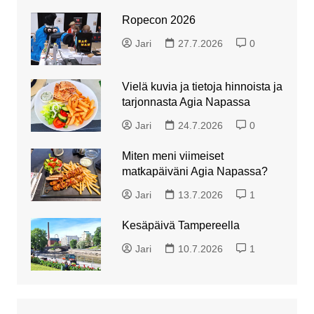
Ropecon 2026
Jari
27.7.2026
0
Vielä kuvia ja tietoja hinnoista ja
tarjonnasta Agia Napassa
Jari
24.7.2026
0
Miten meni viimeiset
matkapäiväni Agia Napassa?
Jari
13.7.2026
1
Kesäpäivä Tampereella
Jari
10.7.2026
1