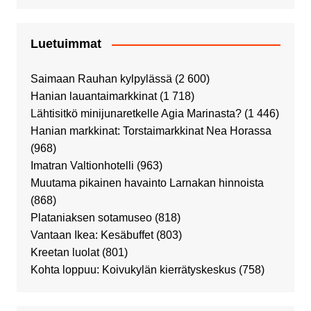
Luetuimmat
Saimaan Rauhan kylpylässä
(2 600)
Hanian lauantaimarkkinat
(1 718)
Lähtisitkö minijunaretkelle Agia Marinasta?
(1 446)
Hanian markkinat: Torstaimarkkinat Nea Horassa
(968)
Imatran Valtionhotelli
(963)
Muutama pikainen havainto Larnakan hinnoista
(868)
Plataniaksen sotamuseo
(818)
Vantaan Ikea: Kesäbuffet
(803)
Kreetan luolat
(801)
Kohta loppuu: Koivukylän kierrätyskeskus
(758)