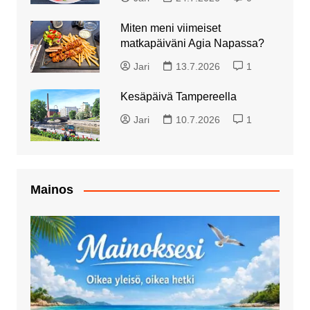
Miten meni viimeiset
matkapäiväni Agia Napassa?
Jari
13.7.2026
1
Kesäpäivä Tampereella
Jari
10.7.2026
1
Mainos