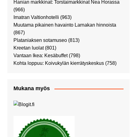
Hanian markkinat: Torstaimarkkinat Nea Horassa
(966)
Imatran Valtionhotelli
(963)
Muutama pikainen havainto Larnakan hinnoista
(867)
Plataniaksen sotamuseo
(813)
Kreetan luolat
(801)
Vantaan Ikea: Kesäbuffet
(798)
Kohta loppuu: Koivukylän kierrätyskeskus
(758)
Mukana myös