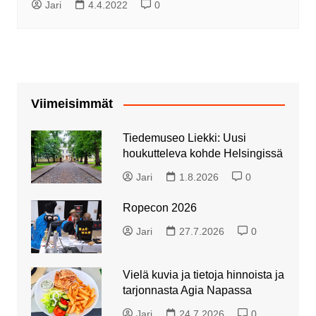
Jari
4.4.2022
0
Viimeisimmät
Tiedemuseo Liekki: Uusi
houkutteleva kohde Helsingissä
Jari
1.8.2026
0
Ropecon 2026
Jari
27.7.2026
0
Vielä kuvia ja tietoja hinnoista ja
tarjonnasta Agia Napassa
Jari
24.7.2026
0