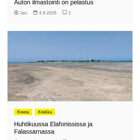
Auton ilmastointi on pelastus
Jari
4.9.2025
2
Kreeta
Kreikka
Huhtikuussa Elafonississa ja
Falassarnassa