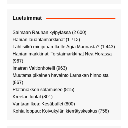
Luetuimmat
Saimaan Rauhan kylpylässä
(2 600)
Hanian lauantaimarkkinat
(1 713)
Lähtisitkö minijunaretkelle Agia Marinasta?
(1 443)
Hanian markkinat: Torstaimarkkinat Nea Horassa
(967)
Imatran Valtionhotelli
(963)
Muutama pikainen havainto Larnakan hinnoista
(867)
Plataniaksen sotamuseo
(815)
Kreetan luolat
(801)
Vantaan Ikea: Kesäbuffet
(800)
Kohta loppuu: Koivukylän kierrätyskeskus
(758)