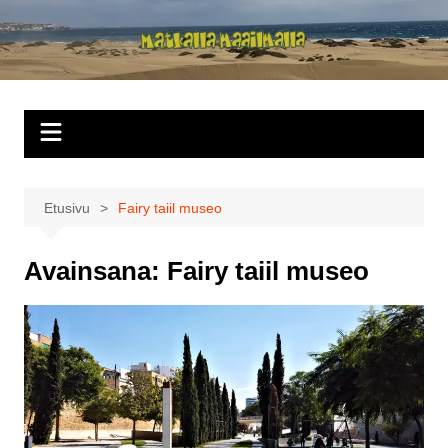
Siirry
sisältöön
Matkalla
maailmalla
Etusivu
Fairy taiil museo
Avainsana:
Fairy taiil museo