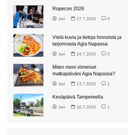
Ropecon 2026
Jari
27.7.2026
0
Vielä kuvia ja tietoja hinnoista ja
tarjonnasta Agia Napassa
Jari
24.7.2026
0
Miten meni viimeiset
matkapäiväni Agia Napassa?
Jari
13.7.2026
1
Kesäpäivä Tampereella
Jari
10.7.2026
1