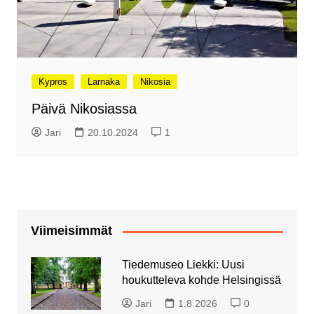
Kypros
Larnaka
Nikosia
Päivä Nikosiassa
Jari
20.10.2024
1
Viimeisimmät
Tiedemuseo Liekki: Uusi
houkutteleva kohde Helsingissä
Jari
1.8.2026
0