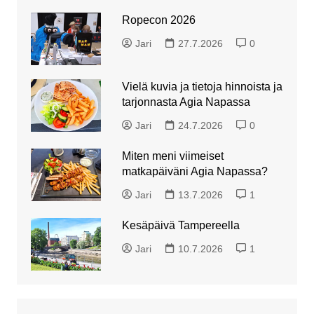
Ropecon 2026
Jari
27.7.2026
0
Vielä kuvia ja tietoja hinnoista ja
tarjonnasta Agia Napassa
Jari
24.7.2026
0
Miten meni viimeiset
matkapäiväni Agia Napassa?
Jari
13.7.2026
1
Kesäpäivä Tampereella
Jari
10.7.2026
1