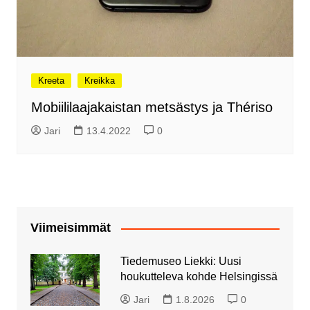
Kreeta
Kreikka
Mobiililaajakaistan metsästys ja Thériso
Jari
13.4.2022
0
Viimeisimmät
Tiedemuseo Liekki: Uusi
houkutteleva kohde Helsingissä
Jari
1.8.2026
0