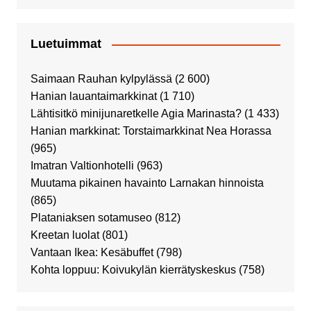
Luetuimmat
Saimaan Rauhan kylpylässä
(2 600)
Hanian lauantaimarkkinat
(1 710)
Lähtisitkö minijunaretkelle Agia Marinasta?
(1 433)
Hanian markkinat: Torstaimarkkinat Nea Horassa
(965)
Imatran Valtionhotelli
(963)
Muutama pikainen havainto Larnakan hinnoista
(865)
Plataniaksen sotamuseo
(812)
Kreetan luolat
(801)
Vantaan Ikea: Kesäbuffet
(798)
Kohta loppuu: Koivukylän kierrätyskeskus
(758)