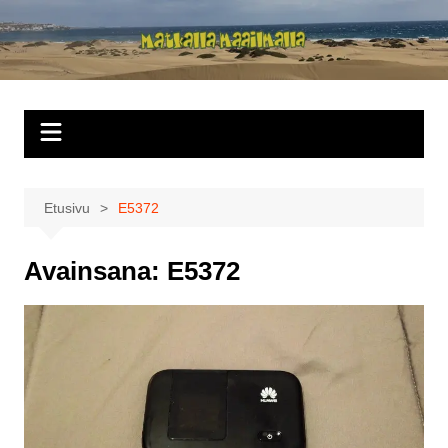
Siirry
sisältöön
Matkalla
maailmalla
Etusivu
E5372
Avainsana:
E5372