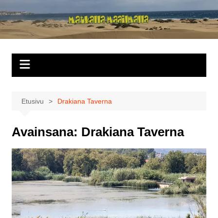
Siirry
sisältöön
Matkalla
maailmalla
Etusivu
Drakiana Taverna
Avainsana:
Drakiana Taverna