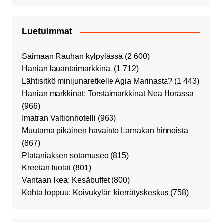
Luetuimmat
Saimaan Rauhan kylpylässä
(2 600)
Hanian lauantaimarkkinat
(1 712)
Lähtisitkö minijunaretkelle Agia Marinasta?
(1 443)
Hanian markkinat: Torstaimarkkinat Nea Horassa
(966)
Imatran Valtionhotelli
(963)
Muutama pikainen havainto Larnakan hinnoista
(867)
Plataniaksen sotamuseo
(815)
Kreetan luolat
(801)
Vantaan Ikea: Kesäbuffet
(800)
Kohta loppuu: Koivukylän kierrätyskeskus
(758)