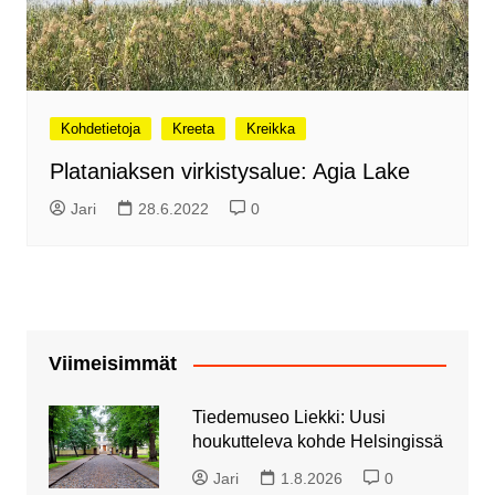
Kohdetietoja
Kreeta
Kreikka
Plataniaksen virkistysalue: Agia Lake
Jari
28.6.2022
0
Viimeisimmät
Tiedemuseo Liekki: Uusi
houkutteleva kohde Helsingissä
Jari
1.8.2026
0