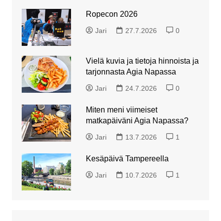
Ropecon 2026
Jari
27.7.2026
0
Vielä kuvia ja tietoja hinnoista ja
tarjonnasta Agia Napassa
Jari
24.7.2026
0
Miten meni viimeiset
matkapäiväni Agia Napassa?
Jari
13.7.2026
1
Kesäpäivä Tampereella
Jari
10.7.2026
1