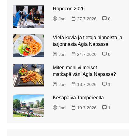
Ropecon 2026
Jari
27.7.2026
0
Vielä kuvia ja tietoja hinnoista ja
tarjonnasta Agia Napassa
Jari
24.7.2026
0
Miten meni viimeiset
matkapäiväni Agia Napassa?
Jari
13.7.2026
1
Kesäpäivä Tampereella
Jari
10.7.2026
1