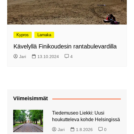
Kypros
Larnaka
Kävelyllä Finikoudesin rantabulevardilla
Jari
13.10.2024
4
Viimeisimmät
Tiedemuseo Liekki: Uusi
houkutteleva kohde Helsingissä
Jari
1.8.2026
0