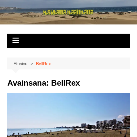
Siirry
sisältöön
Matkalla
maailmalla
Etusivu
BellRex
Avainsana:
BellRex