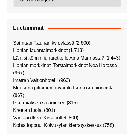
Luetuimmat
Saimaan Rauhan kylpylässä
(2 600)
Hanian lauantaimarkkinat
(1 713)
Lähtisitkö minijunaretkelle Agia Marinasta?
(1 443)
Hanian markkinat: Torstaimarkkinat Nea Horassa
(967)
Imatran Valtionhotelli
(963)
Muutama pikainen havainto Larnakan hinnoista
(867)
Plataniaksen sotamuseo
(815)
Kreetan luolat
(801)
Vantaan Ikea: Kesäbuffet
(800)
Kohta loppuu: Koivukylän kierrätyskeskus
(758)