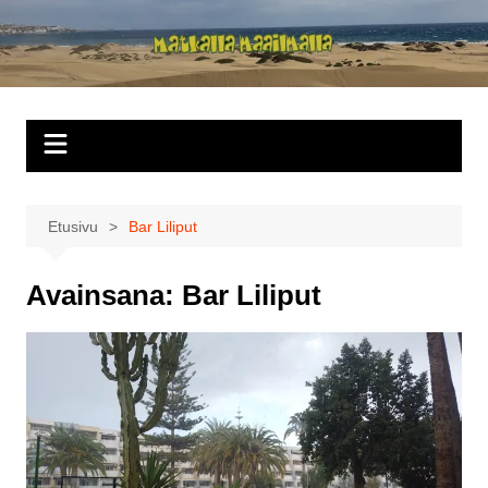
Siirry
sisältöön
Matkalla
maailmalla
Etusivu
Bar Liliput
Avainsana:
Bar Liliput