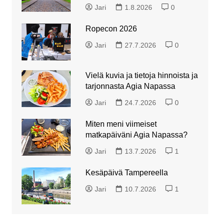
Jari
1.8.2026
0
Ropecon 2026
Jari
27.7.2026
0
Vielä kuvia ja tietoja hinnoista ja
tarjonnasta Agia Napassa
Jari
24.7.2026
0
Miten meni viimeiset
matkapäiväni Agia Napassa?
Jari
13.7.2026
1
Kesäpäivä Tampereella
Jari
10.7.2026
1