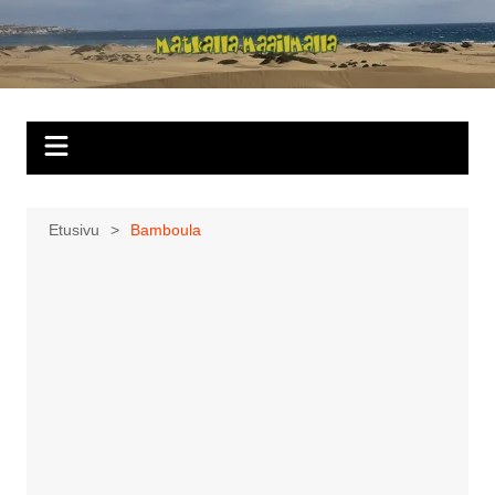
Siirry
sisältöön
Matkalla
maailmalla
Etusivu
Bamboula