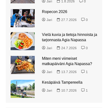
Jari
1.8.2026
0
Ropecon 2026
Jari
27.7.2026
0
Vielä kuvia ja tietoja hinnoista ja
tarjonnasta Agia Napassa
Jari
24.7.2026
0
Miten meni viimeiset
matkapäiväni Agia Napassa?
Jari
13.7.2026
1
Kesäpäivä Tampereella
Jari
10.7.2026
1