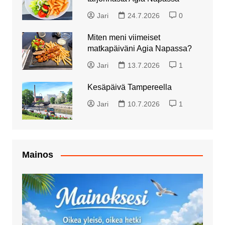
Jari
24.7.2026
0
Miten meni viimeiset
matkapäiväni Agia Napassa?
Jari
13.7.2026
1
Kesäpäivä Tampereella
Jari
10.7.2026
1
Mainos