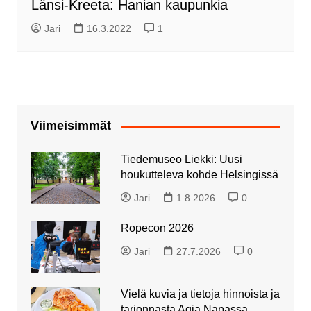
Länsi-Kreeta: Hanian kaupunkia
Jari
16.3.2022
1
Viimeisimmät
Tiedemuseo Liekki: Uusi
houkutteleva kohde Helsingissä
Jari
1.8.2026
0
Ropecon 2026
Jari
27.7.2026
0
Vielä kuvia ja tietoja hinnoista ja
tarjonnasta Agia Napassa