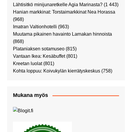
Lähtisitkö minijunaretkelle Agia Marinasta?
(1 443)
Hanian markkinat: Torstaimarkkinat Nea Horassa
(968)
Imatran Valtionhotelli
(963)
Muutama pikainen havainto Larnakan hinnoista
(868)
Plataniaksen sotamuseo
(815)
Vantaan Ikea: Kesäbuffet
(801)
Kreetan luolat
(801)
Kohta loppuu: Koivukylän kierrätyskeskus
(758)
Mukana myös