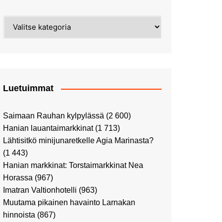
Street Art -pyhiinvaelluksella
Kahvilla Helkatissa
Myyrmäessä
Kategoriat
Värien sinfonian alkusoitto:
Ilmailumuseossa
Alppiruusupuiston
vaalipäivänä
herääminen kevääseen
Uusi UFF -myymälä avasi
ovensa kauppakeskus
Kaaressa
Luetuimmat
Vierailulla Hakasalmen
huvilalla
Saimaan Rauhan kylpylässä
(2 600)
Huutokauppa-auton tarina
Hanian lauantaimarkkinat
(1 713)
jatkuu
Lähtisitkö minijunaretkelle Agia Marinasta?
Ostosristeilyllä Viking
(1 443)
XPRSillä
Hanian markkinat: Torstaimarkkinat Nea
Peppi Pitkätossu -
Horassa
(967)
näyttelyssä
Imatran Valtionhotelli
(963)
Tutustu Vuoden Luontokuviin
Muutama pikainen havainto Larnakan
Kaaressa
hinnoista
(867)
Kulttuuria Kaaressa