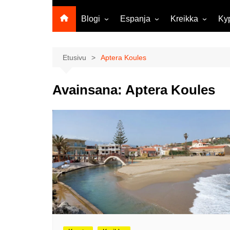
Blogi
Espanja
Kreikka
Ky
Ropecon 2026
Kanariansaaret
Kreeta
Vie
ja
Helsinkipäivänä oli tarjolla
Rodos
Etusivu
Aptera Koules
musiikkia, taidetta ja kesän
Mi
ensitunnelmia
ma
Avainsana:
Aptera Koules
Maailma kylässä -festivaali
Ag
Tekoälyä
Am
matkasuunnittelussa?
M
Väärä väri valokuvanäyttely
Av
Na
Olli ja Eino vuoden!
se
Vuoden ensimmäinen
Pa
etelänmatka
pa
Oletko tutustunut Malmin
Ag
kierrätyskeskuksen
ym
myymälään?
Th
Vihdoinkin kevät!
Na