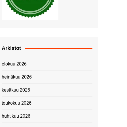
Piknik Buffeella Viking
Cinderellalla
Juhannuskävelyllä
Kuninkaantammessa
Kesän ensimmäinen
Linnanmäkipäivä
Onnea 474 -vuotias Helsinki
Arkistot
Taianomainen Laivavierailu –
Kuvittele ylellinen seikkailu
elokuu 2026
merellä!
Lähimatkailua: Pitkäkosken
heinäkuu 2026
luontopolut
Kevätmessuilla 2024
kesäkuu 2026
Caravan 2024 -messut
toukokuu 2026
Matkamessuilla 2024:
Lauantain tunnelmat
huhtikuu 2026
Matkamessut 2024:
pikapalat perjantailta