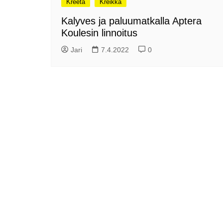
Kreeta
Kreikka
me
Pitkästä aikaa: Poliisi
Kalyves ja paluumatkalla Aptera
It
Näe Finnish Photo Awards
Koulesin linnoitus
Na
2025 kilpailun palkitut
valokuvat
Ag
Jari
7.4.2022
0
ra
Hyvää Pääsiäistä 2026!
La
Miksi siirretään kelloja?
Ni
Oletko käynyt lounaalla
Itiksessä?
Pa
Lounaalla Osaka
Teppanyakissa
Puoli vuotta kollien kanssa
Tarinoita rakkaudesta -
valokuvanäyttely
Vene 26 Båt – kevättä
Helsingin messuhallissa
SYÖ! -viikot alkoivat