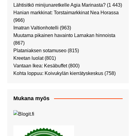
Lähtisitkö minijunaretkelle Agia Marinasta?
(1 443)
Hanian markkinat: Torstaimarkkinat Nea Horassa
(966)
Imatran Valtionhotelli
(963)
Muutama pikainen havainto Larnakan hinnoista
(867)
Plataniaksen sotamuseo
(815)
Kreetan luolat
(801)
Vantaan Ikea: Kesäbuffet
(800)
Kohta loppuu: Koivukylän kierrätyskeskus
(758)
Mukana myös