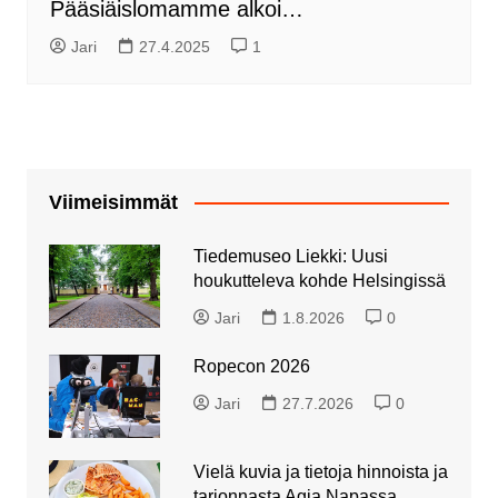
Pääsiäislomamme alkoi…
Jari
27.4.2025
1
Viimeisimmät
Tiedemuseo Liekki: Uusi
houkutteleva kohde Helsingissä
Jari
1.8.2026
0
Ropecon 2026
Jari
27.7.2026
0
Vielä kuvia ja tietoja hinnoista ja
tarjonnasta Agia Napassa