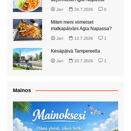
Jari
24.7.2026
0
Miten meni viimeiset
matkapäiväni Agia Napassa?
Jari
13.7.2026
1
Kesäpäivä Tampereella
Jari
10.7.2026
1
Mainos