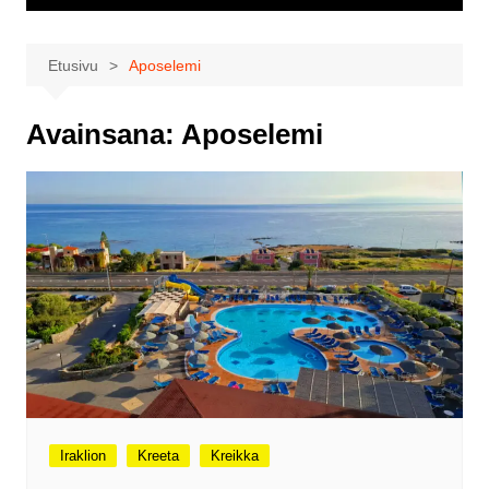
Etusivu
Aposelemi
Avainsana:
Aposelemi
Iraklion
Kreeta
Kreikka