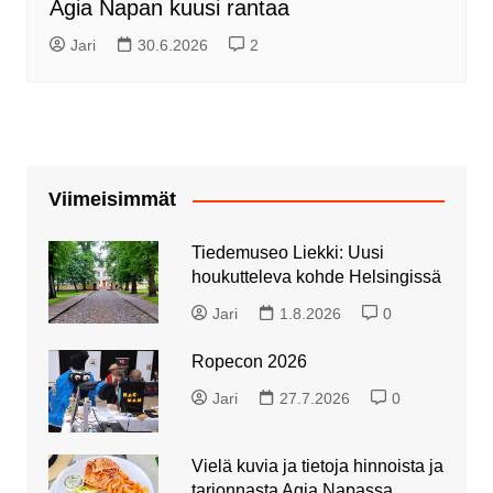
Agia Napan kuusi rantaa
Jari
30.6.2026
2
Viimeisimmät
Tiedemuseo Liekki: Uusi
houkutteleva kohde Helsingissä
Jari
1.8.2026
0
Ropecon 2026
Jari
27.7.2026
0
Vielä kuvia ja tietoja hinnoista ja
tarjonnasta Agia Napassa