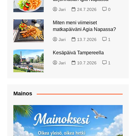
Jari
24.7.2026
0
Miten meni viimeiset
matkapäiväni Agia Napassa?
Jari
13.7.2026
1
Kesäpäivä Tampereella
Jari
10.7.2026
1
Mainos