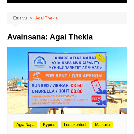
Etusivu
Agai Thekla
Avainsana:
Agai Thekla
Agia Napa
Kypros
Lomakohteet
Matkailu