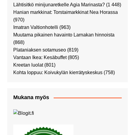
Lähtisitkö minijunaretkelle Agia Marinasta?
(1 448)
Hanian markkinat: Torstaimarkkinat Nea Horassa
(970)
Imatran Valtionhotelli
(963)
Muutama pikainen havainto Larnakan hinnoista
(868)
Plataniaksen sotamuseo
(819)
Vantaan Ikea: Kesäbuffet
(805)
Kreetan luolat
(801)
Kohta loppuu: Koivukylän kierrätyskeskus
(758)
Mukana myös