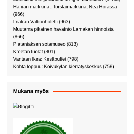
Hanian markkinat: Torstaimarkkinat Nea Horassa
(966)
Imatran Valtionhotelli
(963)
Muutama pikainen havainto Larnakan hinnoista
(866)
Plataniaksen sotamuseo
(813)
Kreetan luolat
(801)
Vantaan Ikea: Kesäbuffet
(798)
Kohta loppuu: Koivukylän kierrätyskeskus
(758)
Mukana myös