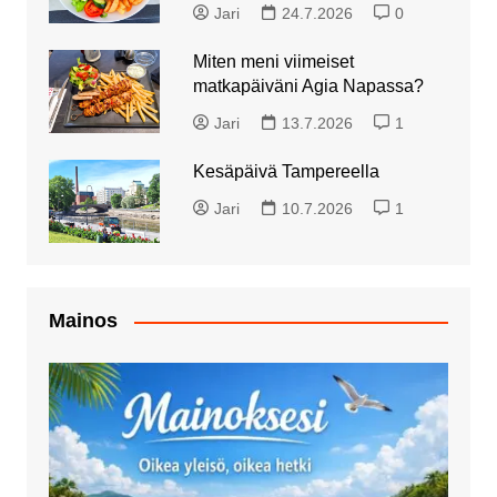
Jari
24.7.2026
0
Miten meni viimeiset
matkapäiväni Agia Napassa?
Jari
13.7.2026
1
Kesäpäivä Tampereella
Jari
10.7.2026
1
Mainos