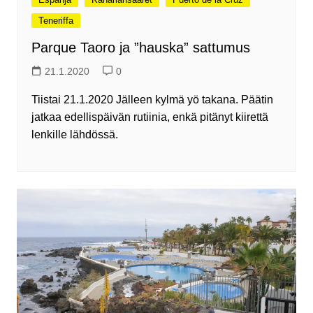
Teneriffa
Parque Taoro ja ”hauska” sattumus
21.1.2020
0
Tiistai 21.1.2020 Jälleen kylmä yö takana. Päätin
jatkaa edellispäivän rutiinia, enkä pitänyt kiirettä
lenkille lähdössä.