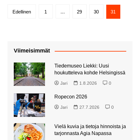
Artikkelien
Edellinen
1
…
29
30
31
sivutus
Viimeisimmät
Tiedemuseo Liekki: Uusi
houkutteleva kohde Helsingissä
Jari
1.8.2026
0
Ropecon 2026
Jari
27.7.2026
0
Vielä kuvia ja tietoja hinnoista ja
tarjonnasta Agia Napassa