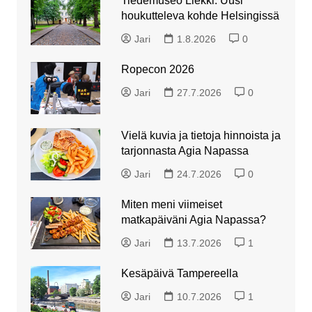
Tiedemuseo Liekki: Uusi
houkutteleva kohde Helsingissä
Jari
1.8.2026
0
Ropecon 2026
Jari
27.7.2026
0
Vielä kuvia ja tietoja hinnoista ja
tarjonnasta Agia Napassa
Jari
24.7.2026
0
Miten meni viimeiset
matkapäiväni Agia Napassa?
Jari
13.7.2026
1
Kesäpäivä Tampereella
Jari
10.7.2026
1