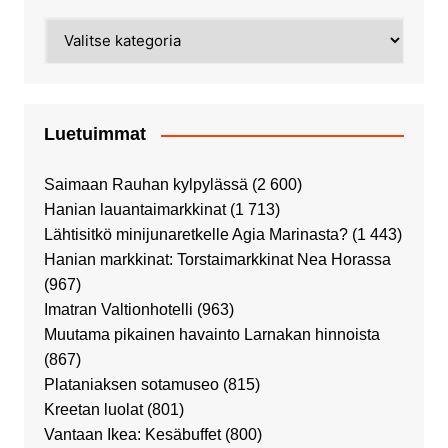
Kategoriat
Luetuimmat
Saimaan Rauhan kylpylässä
(2 600)
Hanian lauantaimarkkinat
(1 713)
Lähtisitkö minijunaretkelle Agia Marinasta?
(1 443)
Hanian markkinat: Torstaimarkkinat Nea Horassa
(967)
Imatran Valtionhotelli
(963)
Muutama pikainen havainto Larnakan hinnoista
(867)
Plataniaksen sotamuseo
(815)
Kreetan luolat
(801)
Vantaan Ikea: Kesäbuffet
(800)