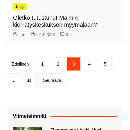
Blogi
Oletko tutustunut Malmin
kierrätyskeskuksen myymälään?
Jari
22.4.2026
3
Artikkelien
Edellinen
1
2
3
4
5
sivutus
…
31
Seuraava
Viimeisimmät