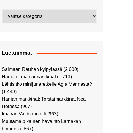
Street Art -pyhiinvaelluksella
Kahvilla Helkatissa
Myyrmäessä
Kategoriat
Värien sinfonian alkusoitto:
Ilmailumuseossa
Alppiruusupuiston
vaalipäivänä
herääminen kevääseen
Uusi UFF -myymälä avasi
ovensa kauppakeskus
Kaaressa
Luetuimmat
Vierailulla Hakasalmen
huvilalla
Saimaan Rauhan kylpylässä
(2 600)
Huutokauppa-auton tarina
Hanian lauantaimarkkinat
(1 713)
jatkuu
Lähtisitkö minijunaretkelle Agia Marinasta?
Ostosristeilyllä Viking
(1 443)
XPRSillä
Hanian markkinat: Torstaimarkkinat Nea
Peppi Pitkätossu -
Horassa
(967)
näyttelyssä
Imatran Valtionhotelli
(963)
Tutustu Vuoden Luontokuviin
Muutama pikainen havainto Larnakan
Kaaressa
hinnoista
(867)
Kulttuuria Kaaressa