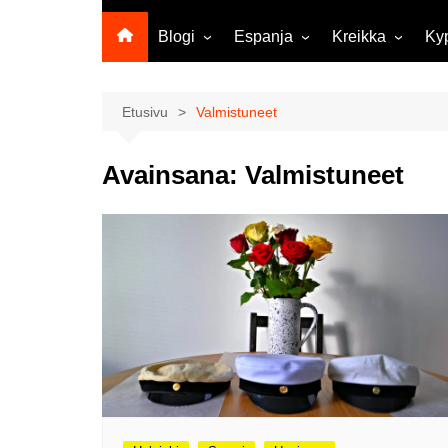
Blogi
Espanja
Kreikka
Ky
Ropecon 2026
Kanariansaaret
Kreeta
Vie
ja
Helsinkipäivänä oli tarjolla
Rodos
Etusivu
Valmistuneet
musiikkia, taidetta ja kesän
Mi
ensitunnelmia
ma
Avainsana:
Valmistuneet
Maailma kylässä -festivaali
Ag
Tekoälyä
Am
matkasuunnittelussa?
M
Väärä väri valokuvanäyttely
Av
Na
Olli ja Eino vuoden!
se
Vuoden ensimmäinen
Pa
etelänmatka
pa
Oletko tutustunut Malmin
Ag
kierrätyskeskuksen
ym
myymälään?
Th
Vihdoinkin kevät!
Na