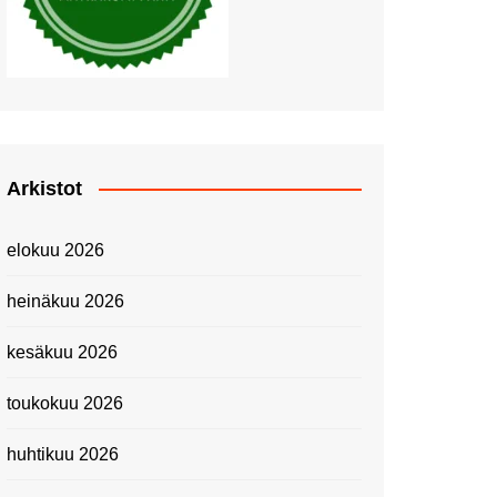
Piknik Buffeella Viking
Cinderellalla
Juhannuskävelyllä
Kuninkaantammessa
Kesän ensimmäinen
Linnanmäkipäivä
Onnea 474 -vuotias Helsinki
Arkistot
Taianomainen Laivavierailu –
Kuvittele ylellinen seikkailu
elokuu 2026
merellä!
Lähimatkailua: Pitkäkosken
heinäkuu 2026
luontopolut
Kevätmessuilla 2024
kesäkuu 2026
Caravan 2024 -messut
toukokuu 2026
Matkamessuilla 2024:
Lauantain tunnelmat
huhtikuu 2026
Matkamessut 2024:
pikapalat perjantailta