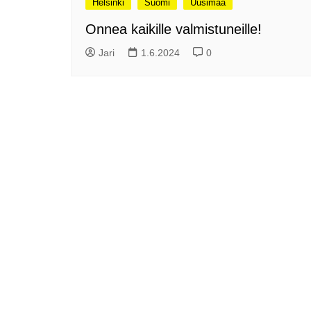
Helsinki
Suomi
Uusimaa
me
Pitkästä aikaa: Poliisi
Onnea kaikille valmistuneille!
It
Näe Finnish Photo Awards
Na
Jari
1.6.2024
0
2025 kilpailun palkitut
valokuvat
Ag
ra
Hyvää Pääsiäistä 2026!
La
Miksi siirretään kelloja?
Ni
Oletko käynyt lounaalla
Itiksessä?
Pa
Lounaalla Osaka
Teppanyakissa
Puoli vuotta kollien kanssa
Tarinoita rakkaudesta -
valokuvanäyttely
Vene 26 Båt – kevättä
Helsingin messuhallissa
SYÖ! -viikot alkoivat