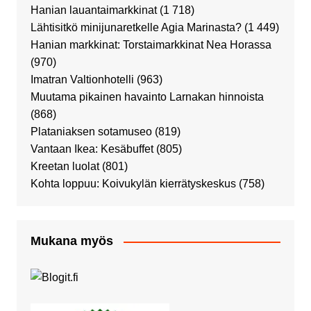
Hanian lauantaimarkkinat
(1 718)
Lähtisitkö minijunaretkelle Agia Marinasta?
(1 449)
Hanian markkinat: Torstaimarkkinat Nea Horassa
(970)
Imatran Valtionhotelli
(963)
Muutama pikainen havainto Larnakan hinnoista
(868)
Plataniaksen sotamuseo
(819)
Vantaan Ikea: Kesäbuffet
(805)
Kreetan luolat
(801)
Kohta loppuu: Koivukylän kierrätyskeskus
(758)
Mukana myös