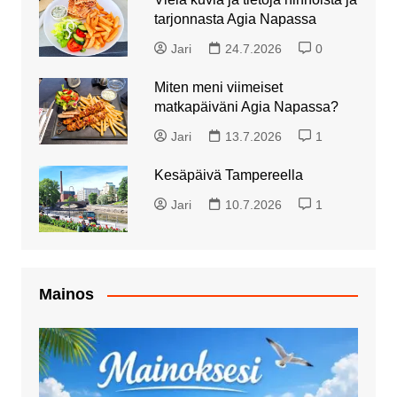
tarjonnasta Agia Napassa
Jari
24.7.2026
0
Miten meni viimeiset
matkapäiväni Agia Napassa?
Jari
13.7.2026
1
Kesäpäivä Tampereella
Jari
10.7.2026
1
Mainos