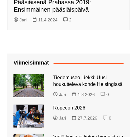
Pääsiäisenä Prahassa 2019:
Ensimmäinen pääsiäispäivä
Jari
11.4.2024
2
Viimeisimmät
Tiedemuseo Liekki: Uusi
houkutteleva kohde Helsingissä
Jari
1.8.2026
0
Ropecon 2026
Jari
27.7.2026
0
Vielä kuvia ja tietoja hinnoista ja