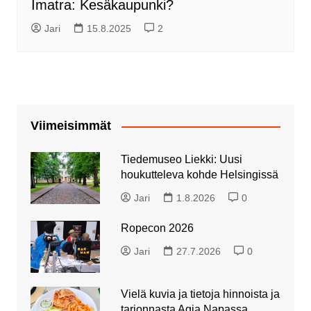
Imatra: Kesäkaupunki?
Jari
15.8.2025
2
Viimeisimmät
Tiedemuseo Liekki: Uusi
houkutteleva kohde Helsingissä
Jari
1.8.2026
0
Ropecon 2026
Jari
27.7.2026
0
Vielä kuvia ja tietoja hinnoista ja
tarjonnasta Agia Napassa