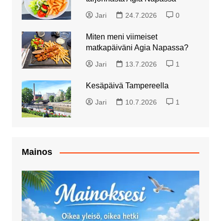
Jari
24.7.2026
0
Miten meni viimeiset
matkapäiväni Agia Napassa?
Jari
13.7.2026
1
Kesäpäivä Tampereella
Jari
10.7.2026
1
Mainos