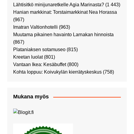
Lähtisitkö minijunaretkelle Agia Marinasta?
(1 443)
Hanian markkinat: Torstaimarkkinat Nea Horassa
(967)
Imatran Valtionhotelli
(963)
Muutama pikainen havainto Larnakan hinnoista
(867)
Plataniaksen sotamuseo
(815)
Kreetan luolat
(801)
Vantaan Ikea: Kesäbuffet
(800)
Kohta loppuu: Koivukylän kierrätyskeskus
(758)
Mukana myös