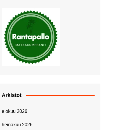
Muutosten tuulet puhaltavat
Nyt pääsee Palettilammelle!
Kesäretki kartanolle
The Tall Ships Races
Helsinki 2024
Piknik Buffeella Viking
Cinderellalla
Juhannuskävelyllä
Kuninkaantammessa
Kesän ensimmäinen
Linnanmäkipäivä
Onnea 474 -vuotias Helsinki
Arkistot
Taianomainen Laivavierailu –
Kuvittele ylellinen seikkailu
elokuu 2026
merellä!
Lähimatkailua: Pitkäkosken
heinäkuu 2026
luontopolut