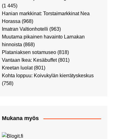
Ostosristeilyllä Viking
(1 445)
XPRSillä
Hanian markkinat: Torstaimarkkinat Nea
Peppi Pitkätossu -
Horassa
(968)
näyttelyssä
Imatran Valtionhotelli
(963)
Tutustu Vuoden Luontokuviin
Muutama pikainen havainto Larnakan
Kaaressa
hinnoista
(868)
Kulttuuria Kaaressa
Plataniaksen sotamuseo
(818)
Aikamatka 80-luvulle: I love
Vantaan Ikea: Kesäbuffet
(801)
8-bit
Kreetan luolat
(801)
Upea Didrichsenin
Kohta loppuu: Koivukylän kierrätyskeskus
taidemuseo
(758)
Joulutunnelmaa Tuomaan
Markkinoilla
Punk museo ja muutama
muu kulttuurinähtävyys
Mukana myös
Ostosristeily Tallinnaan
Kirjamessut sekä Viini &
Ruoka 2024