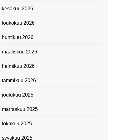
Kevätmessuilla 2024
kesäkuu 2026
Caravan 2024 -messut
toukokuu 2026
Matkamessuilla 2024:
Lauantain tunnelmat
huhtikuu 2026
Matkamessut 2024:
pikapalat perjantailta
maaliskuu 2026
Suomen kansallismuseo
helmikuu 2026
Kiasma: Dineo Seshee
Raisibe Bopapen näyttelyn
tammikuu 2026
avaisissa 5.10.2023
joulukuu 2025
marraskuu 2025
lokakuu 2025
syyskuu 2025