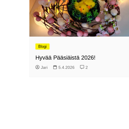
Olli ja Eino vuoden!
se
Vuoden ensimmäinen
Pa
etelänmatka
pa
Oletko tutustunut Malmin
Ag
kierrätyskeskuksen
ym
myymälään?
Th
Vihdoinkin kevät!
Na
Blogi
me
Pitkästä aikaa: Poliisi
Hyvää Pääsiäistä 2026!
It
Näe Finnish Photo Awards
Na
Jari
5.4.2026
2
2025 kilpailun palkitut
valokuvat
Ag
ra
Hyvää Pääsiäistä 2026!
La
Miksi siirretään kelloja?
Ni
Oletko käynyt lounaalla
Itiksessä?
Pa
Lounaalla Osaka
Teppanyakissa