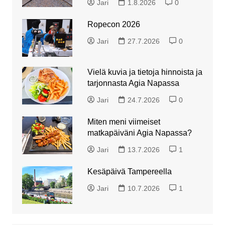
Jari
1.8.2026
0
Ropecon 2026
Jari
27.7.2026
0
Vielä kuvia ja tietoja hinnoista ja
tarjonnasta Agia Napassa
Jari
24.7.2026
0
Miten meni viimeiset
matkapäiväni Agia Napassa?
Jari
13.7.2026
1
Kesäpäivä Tampereella
Jari
10.7.2026
1