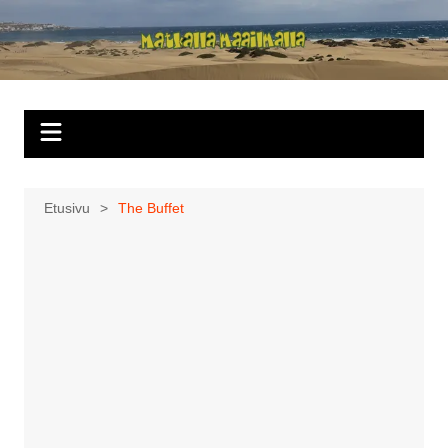
Siirry
sisältöön
Matkalla
maailmalla
Etusivu
The Buffet